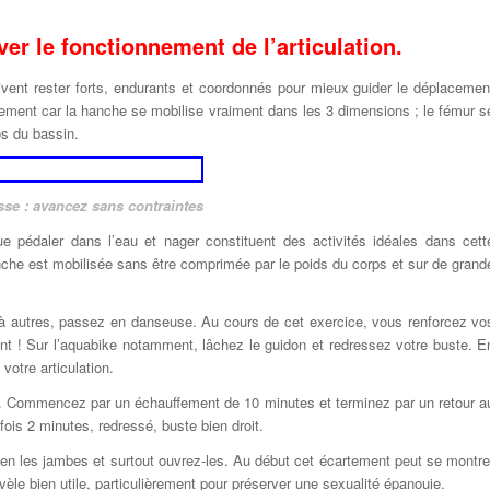
ver le fonctionnement de l’articulation.
 doivent rester forts, endurants et coordonnés pour mieux guider le déplacemen
uvement car la hanche se mobilise vraiment dans les 3 dimensions ; le fémur s
os du bassin.
sse : avancez sans contraintes
 pédaler dans l’eau et nager constituent des activités idéales dans cett
che est mobilisée sans être comprimée par le poids du corps et sur de grand
 à autres, passez en danseuse. Au cours de cet exercice, vous renforcez vo
nt ! Sur l’aquabike notamment, lâchez le guidon et redressez votre buste. E
 votre articulation.
s. Commencez par un échauffement de 10 minutes et terminez par un retour a
ois 2 minutes, redressé, buste bien droit.
en les jambes et surtout ouvrez-les. Au début cet écartement peut se montre
èle bien utile, particulièrement pour préserver une sexualité épanouie.