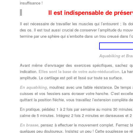
insuffisance !
Il est indispensable de préser
Il est nécessaire de travailler les muscles qui l’entourent ; ils
des os. Il est tout aussi crucial de conserver l’amplitude du mo
termine par une sphère qui s’emboite dans un trou creusé dans l’
Aquabiking et Bra
Avant même d’envisager des exercices spécifiques, sachez que
indication.
Elles sont la base de votre auto-rééducation.
La han
amplitude. Le cartilage est poli et lissé sur toute sa surface.
En aquabiking
, moulinez avec une faible résistance. De temps
cuisses et vos fessiers sans écraser votre hanche. C’est excelle
quittant la position fléchie, vous travaillez l’extension complète de
En pratique, pédalez 1 à 2 fois par semaine au moins 30 minute
calme de 5 minutes. Intégrez 2 fois 2 minutes en danseuses et 2 f
En brasse
, pensez à effectuer le mouvement complet. Fermez bi
quelques peu douloureux. Insistez un peu ! Cette souplesse se rév