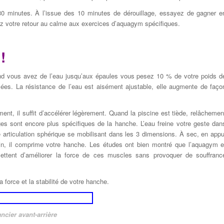
30 minutes. À l’issue des 10 minutes de dérouillage, essayez de gagner e
ez votre retour au calme aux exercices d’aquagym spécifiques.
!
nd vous avez de l’eau jusqu’aux épaules vous pesez 10 % de votre poids d
ées. La résistance de l’eau est aisément ajustable, elle augmente de faço
ement, il suffit d’accélérer légèrement. Quand la piscine est tiède, relâchemen
ges sont encore plus spécifiques de la hanche. L’eau freine votre geste dan
une articulation sphérique se mobilisant dans les 3 dimensions. À sec, en appu
sin, il comprime votre hanche. Les études ont bien montré que l’aquagym e
ettent d’améliorer la force de ces muscles sans provoquer de souffranc
 force et la stabilité de votre hanche.
ncier avant-arrière