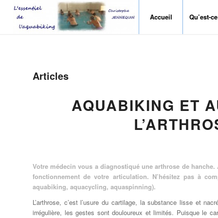
Accueil
Qu’est-ce
Articles
AQUABIKING ET 
L’ARTHRO
Votre médecin vous a diagnostiqué une arthrose de hanche. À j
fonctionnement de votre articulation. N’hésitez pas à comp
aquabiking, aquacycling, aquaspinning).
L’arthrose, c’est l’usure du cartilage, la substance lisse et na
irrégulière, les gestes sont douloureux et limités. Puisque le car