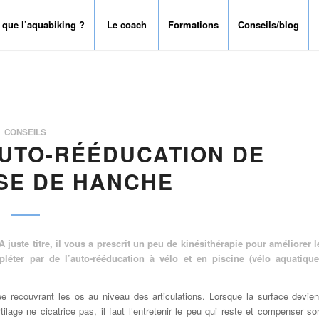
 que l’aquabiking ?
Le coach
Formations
Conseils/blog
CONSEILS
AUTO-RÉÉDUCATION DE
SE DE HANCHE
uste titre, il vous a prescrit un peu de kinésithérapie pour améliorer l
léter par de l’auto-rééducation à vélo et en piscine (vélo aquatique
crée recouvrant les os au niveau des articulations. Lorsque la surface devien
tilage ne cicatrice pas, il faut l’entretenir le peu qui reste et compenser so