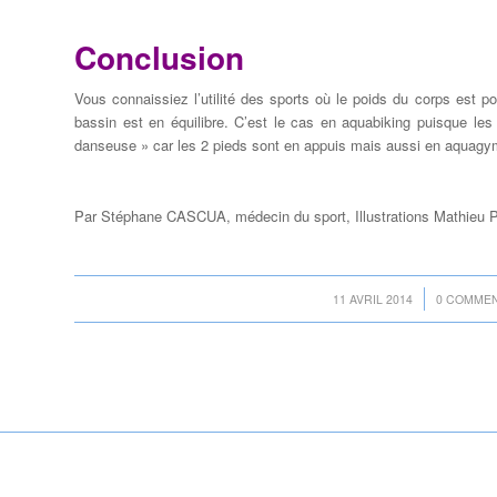
Conclusion
Vous connaissiez l’utilité des sports où le poids du corps est p
bassin est en équilibre. C’est le cas en aquabiking puisque le
danseuse » car les 2 pieds sont en appuis mais aussi en aquagym c
Par Stéphane CASCUA, médecin du sport, Illustrations Mathieu P
/
/
11 AVRIL 2014
0 COMMEN