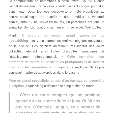
La communauté de communes a donc investi 15.000 € dans
l’achat du matériel : onze vélos spécifiquement conçus pour aller
dans l’eau. Deux journées découverte ont été organisées au
centre aqualudique. Le succès a été immédiat. « Vendredi
dernier, entre 17 heures et 20 heures, 30 personnes ont loué un
aquabike. Soit dix locations par heure ! », se réjouit Noël Bultez.
Mardi,
Christophe Jennequin
, grand spécialiste de
l’aquabiking
, est venu former les maîtres nageurs sauveteurs
de la piscine. Ces derniers animeront très bientôt des cours
collectifs, étoffant ainsi l’offre d’activités aquatiques de
l’établissement intercommunal. «
Cette
formation
leur
permettra de mettre en sécurité les pratiquants et de déceler
chez eux les anomalies à corriger
», a expliqué Christophe
Jennequin, entre deux exercices dans le bassin.
Pour ce grand spécialiste, auteur d’un
ouvrage consacré à la
discipline
, l’aquabiking a dépassé le simple effet de mode.
« C’est un sport complet qui se pratique
quand on est jeune adulte et jusqu’à 90 ans
environ. C’est très ludique, cela permet de
s’évader du train-train du quotidien en se