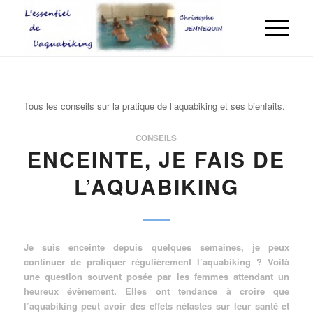
Tous les conseils sur la pratique de l’aquabiking et ses bienfaits.
CONSEILS
ENCEINTE, JE FAIS DE
L’AQUABIKING
Je suis enceinte depuis quelques semaines, je peux
continuer de pratiquer régulièrement l’aquabiking ? Voilà
une question souvent posée par les femmes attendant un
heureux évènement. Elles ont tendance à croire que
l’aquabiking peut avoir des effets néfastes sur leur santé et