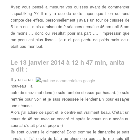
Avez vous pensé a mesurer vos cuisses avant de commencer
l’aquabiking ?? Il n y a que de cette façon que l on se rend
compte des effets, personnellement j avais un tour de cuisses de
51 cm en 1 mois a raison de 2 séances semaine 46 cm soit 5 cm
de moins … donc oui résultat pour ma part …. l’impression que
ma peau est plus lisse… je n ai pas perdu de poids mais ce n
était pas mon but.
Le 13 janvier 2014 à 12 h 47 min, anita
a dit :
Il y en a un
nouveau à
cote de chez moi donc je suis tombée dessus par hasard. je suis
rentrée pour voir et je suis repassée le lendemain pour essayer
une séance.
Alors j’ai adoré ce sport et le centre est vraiment beau. C’était un
cours de 45 mn avec un coach! et après le cours on a accès au
sauna! c’était pro et propre -)
Ils sont ouverts le dimanche! Donc comme le dimanche je sais
jamais si j’ai envie de faire qq chose ou pas … je me suis dit