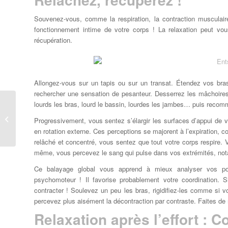
Souvenez-vous, comme la respiration, la contraction musculaire 
fonctionnement intime de votre corps ! La relaxation peut vous
récupération.
Allongez-vous sur un tapis ou sur un transat. Étendez vos bra
rechercher une sensation de pesanteur. Desserrez les mâchoires, 
lourds les bras, lourd le bassin, lourdes les jambes… puis reco
Les bienfaits de l’aquabiking avec
Progressivement, vous sentez s’élargir les surfaces d’appui de v
une Sclérose en plaques
en rotation externe. Ces perceptions se majorent à l’expiration
relâché et concentré, vous sentez que tout votre corps respire. Vos
même, vous percevez le sang qui pulse dans vos extrémités, no
Ce balayage global vous apprend à mieux analyser vos posit
psychomoteur ! Il favorise probablement votre coordination.
contracter ! Soulevez un peu les bras, rigidifiez-les comme si v
percevez plus aisément la décontraction par contraste. Faites d
Relaxation après l’effort : 