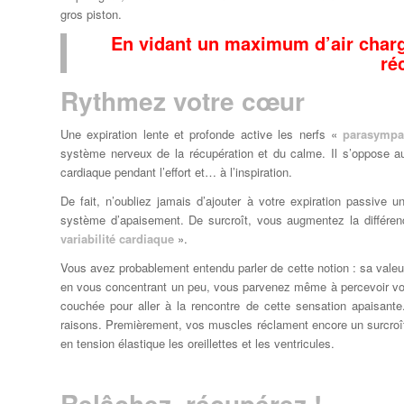
gros piston.
En vidant un maximum d’air charg
ré
Rythmez votre cœur
Une expiration lente et profonde active les nerfs «
parasympa
système nerveux de la récupération et du calme. Il s’oppose au
cardiaque pendant l’effort et… à l’inspiration.
De fait, n’oubliez jamais d’ajouter à votre expiration passive u
système d’apaisement. De surcroît, vous augmentez la différenc
variabilité cardiaque
».
Vous avez probablement entendu parler de cette notion : sa valeur 
en vous concentrant un peu, vous parvenez même à percevoir votre
couchée pour aller à la rencontre de cette sensation apaisante
raisons. Premièrement, vos muscles réclament encore un surcroî
en tension élastique les oreillettes et les ventricules.
Relâchez, récupérez !