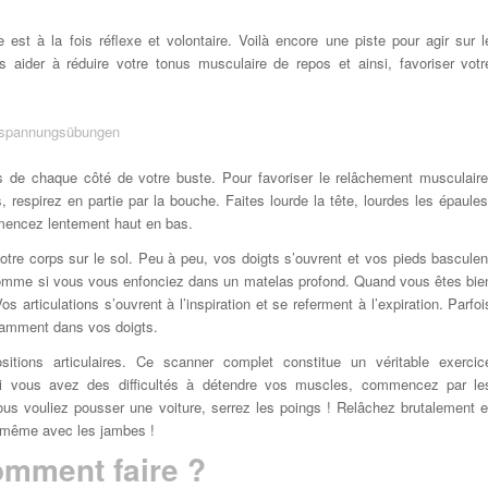
est à la fois réflexe et volontaire. Voilà encore une piste pour agir sur l
 aider à réduire votre tonus musculaire de repos et ainsi, favoriser votr
s de chaque côté de votre buste. Pour favoriser le relâchement musculaire
respirez en partie par la bouche. Faites lourde la tête, lourdes les épaules
mmencez lentement haut en bas.
otre corps sur le sol. Peu à peu, vos doigts s’ouvrent et vos pieds basculen
, comme si vous vous enfonciez dans un matelas profond. Quand vous êtes bie
 articulations s’ouvrent à l’inspiration et se referment à l’expiration. Parfoi
tamment dans vos doigts.
ions articulaires. Ce scanner complet constitue un véritable exercic
 Si vous avez des difficultés à détendre vos muscles, commencez par le
ous vouliez pousser une voiture, serrez les poings ! Relâchez brutalement e
e même avec les jambes !
Comment faire ?