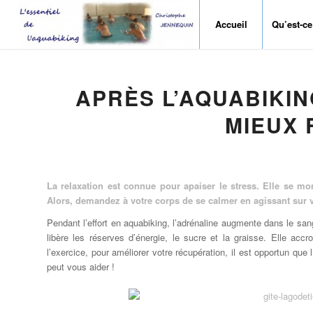
Accueil
Qu’est-ce
APRÈS L’AQUABIKIN
MIEUX
La relaxation est connue pour apaiser le stress. Elle se mo
Alors, demandez à votre corps de se calmer en agissant sur v
Pendant l’effort en aquabiking, l’adrénaline augmente dans le sang
libère les réserves d’énergie, le sucre et la graisse. Elle acc
l’exercice, pour améliorer votre récupération, il est opportun qu
peut vous aider !