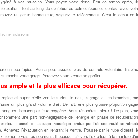
 oxygéné à vos muscles. Vous payez votre dette. Peu de temps après, il
la relaxation. Tout au long de ce retour au calme, reprenez contact avec votr
trouvez un geste harmonieux, soignez le relâchement. C’est le début de l
ore un peu rapide. Peu à peu, assurez plus de contrôle volontaire. Inspire
et franchir votre gorge. Percevez votre ventre se gonfler.
us ample et la plus efficace pour récupérer.
n rapide et superficielle ventile surtout le nez, la gorge et les bronches, pa
rasse un plus grand volume d’air. De fait, une plus grosse proportion gagn
re sang est beaucoup mieux oxygéné. Vous récupérez mieux ! De plus, vou
consomment une part non-négligeable de l’énergie en phase de récupération
surtout « passif ». La cage thoracique tendue par l’air accumulé se rétract
Achevez l’évacuation en rentrant le ventre. Poussé par le tube digestif, l
x, remonte vers les poumons. Il pousse l’air vers l’extérieur, à la manière d’u