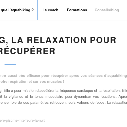
 que l’aquabiking ?
Le coach
Formations
Conseils/blog
G, LA RELAXATION POUR
 RÉCUPÉRER
ntre aussi très efficace pour récupérer après vos séances d’aquabiking
otre respiration et sur vos muscles !
. Elle a pour mission d’accélérer la fréquence cardiaque et la respiration. Ell
roît la vigilance et le tonus musculaire pour dynamiser vos réactions. Aprè
e l’ensemble de ces paramètres retrouvent leurs valeurs de repos. La relaxatio