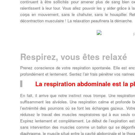
continuent à être sollicités pour amener plus de sang bien
ralentissent à leur tour. Vous allez pouvoir les y aider grâce à 
corps en mouvement, sans le chahuter, sans le houspiller. Re
décontraction musculaire ! La relaxation peaufinera la démarche.
Respirez, vous êtes relaxé
Prenez conscience de votre respiration spontanée. Elle est enc
profondément et lentement. Sentez l’air frais pénétrer vos narines 
La respiration abdominale est la pl
En fait, il arrive que notre instinct nous trompe. Une respiratio
suffisamment les alvéoles. Une respiration calme et profonde b
l’extrémité des poumons où se font les échanges gazeux. Vot
réduisez le travail des muscles respiratoires qui à eux seuls 
Expirez lentement et complètement. Le début de l’expiration est 
sans intervention des muscles comme un ballon qui se dégonfle. 
diaphragme, le muscle situé entre la cavité abdominale et le thora