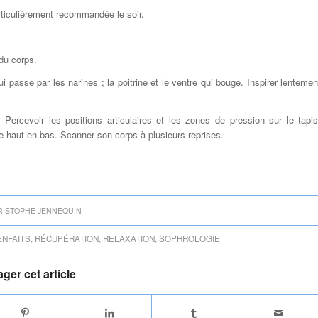
rticulièrement recommandée le soir.
 du corps.
ui passe par les narines ; la poitrine et le ventre qui bouge. Inspirer lentemen
Percevoir les positions articulaires et les zones de pression sur le tapis
 haut en bas. Scanner son corps à plusieurs reprises.
RISTOPHE JENNEQUIN
ENFAITS
,
RÉCUPÉRATION
,
RELAXATION
,
SOPHROLOGIE
ager cet article