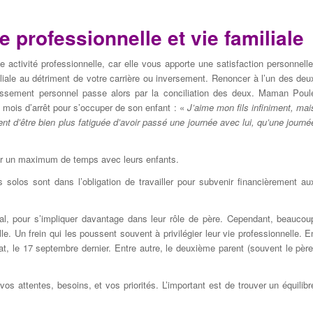
e professionnelle et vie familiale
e activité professionnelle, car elle vous apporte une satisfaction personnelle
miliale au détriment de votre carrière ou inversement. Renoncer à l’un des deu
uissement personnel passe alors par la conciliation des deux. Maman Poul
 8 mois d’arrêt pour s’occuper de son enfant : «
J’aime mon fils infiniment, mai
ment d’être bien plus fatiguée d’avoir passé une journée avec lui, qu’une journé
fiter un maximum de temps avec leurs enfants.
olos sont dans l’obligation de travailler pour subvenir financièrement au
al, pour s’impliquer davantage dans leur rôle de père. Cependant, beaucou
le. Un frein qui les poussent souvent à privilégier leur vie professionnelle. E
at, le 17 septembre dernier. Entre autre, le deuxième parent (souvent le père
vos attentes, besoins, et vos priorités. L’important est de trouver un équilibr