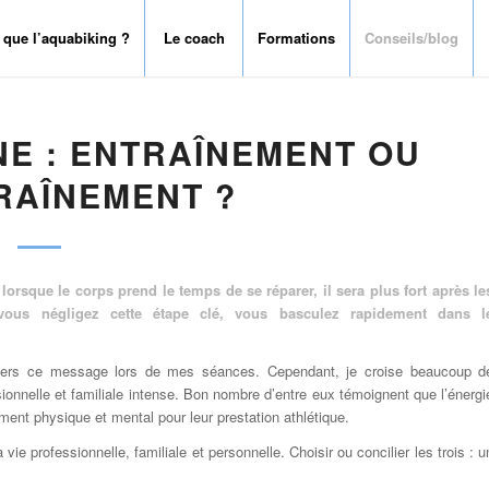
 que l’aquabiking ?
Le coach
Formations
Conseils/blog
NE : ENTRAÎNEMENT OU
RAÎNEMENT ?
orsque le corps prend le temps de se réparer, il sera plus fort après le
 vous négligez cette étape clé, vous basculez rapidement dans l
ntiers ce message lors de mes séances. Cependant, je croise beaucoup d
sionnelle et familiale intense. Bon nombre d’entre eux témoignent que l’énergi
ment physique et mental pour leur prestation athlétique.
ie professionnelle, familiale et personnelle. Choisir ou concilier les trois : u