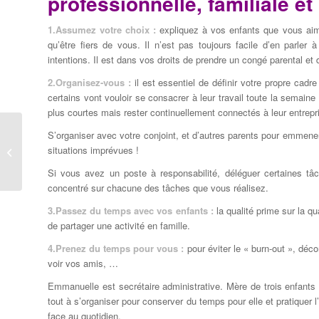
professionnelle, familiale e
1.Assumez votre choix :
expliquez à vos enfants que vous aimez
qu’être fiers de vous. Il n’est pas toujours facile d’en parler 
intentions. Il est dans vos droits de prendre un congé parental e
2.Organisez-vous :
il est essentiel de définir votre propre cadre 
certains vont vouloir se consacrer à leur travail toute la semaine 
plus courtes mais rester continuellement connectés à leur entrepr
S’organiser avec votre conjoint, et d’autres parents pour emmene
Comment retrouver la ligne après les
situations imprévues !
fêtes ?
Si vous avez un poste à responsabilité, déléguer certaines tâc
concentré sur chacune des tâches que vous réalisez.
3.Passez du temps avec vos enfants :
la qualité prime sur la q
de partager une activité en famille.
4.Prenez du temps pour vous :
pour éviter le « burn-out », déco
voir vos amis, …
Emmanuelle est secrétaire administrative. Mère de trois enfants
tout à s’organiser pour conserver du temps pour elle et pratiquer l
face au quotidien.