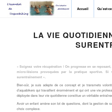
Accueil
Qu’est-ce
LA VIE QUOTIDIEN
SURENT
« Soignez votre récupération ! On progresse en se reposant, l
micro-lésions provoquées par la pratique sportive. Si
surentraînement ».
Bien-sûr, je suis adepte de ce concept et je transmets volo
d’aquabikers qui travaillent énormément et qui ont une vie profes
déployée dans leur vie quotidienne constitue un véritable entraîne
Avoir un enfant amène son lot de questions, dont la gestion de sa v
choix complexe.