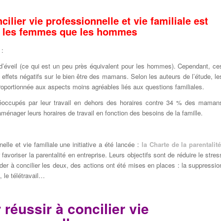
lier vie professionnelle et vie familiale est
r les femmes que les hommes
 :
’éveil (ce qui est un peu près équivalent pour les hommes). Cependant, ce
ffets négatifs sur le bien être des mamans. Selon les auteurs de l’étude, le
roportionnée aux aspects moins agréables liés aux questions familiales.
préoccupés par leur travail en dehors des horaires contre 34 % des maman
aménager leurs horaires de travail en fonction des besoins de la famille.
elle et vie familiale une initiative a été lancée :
la Charte de la parentalit
avoriser la parentalité en entreprise. Leurs objectifs sont de réduire le stres
ider à concilier les deux, des actions ont été mises en places : la suppressio
, le télétravail…
éussir à concilier vie