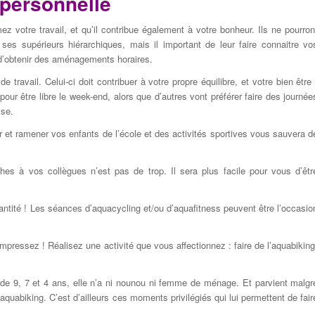
t personnelle
 votre travail, et qu’il contribue également à votre bonheur. Ils ne pourron
à ses supérieurs hiérarchiques, mais il important de leur faire connaitre vo
t d’obtenir des aménagements horaires.
de travail. Celui-ci doit contribuer à votre propre équilibre, et votre bien être 
pour être libre le week-end, alors que d’autres vont préférer faire des journée
ise.
r et ramener vos enfants de l’école et des activités sportives vous sauvera d
hes à vos collègues n’est pas de trop. Il sera plus facile pour vous d’êtr
uantité ! Les séances d’aquacycling et/ou d’aquafitness peuvent être l’occasio
mpressez ! Réalisez une activité que vous affectionnez : faire de l’aquabiking
 de 9, 7 et 4 ans, elle n’a ni nounou ni femme de ménage. Et parvient malgr
’aquabiking. C’est d’ailleurs ces moments privilégiés qui lui permettent de fair