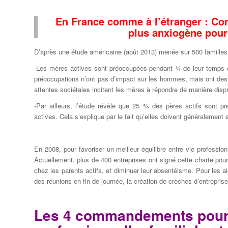
En France comme à l’étranger : Conci
plus anxiogène pou
D’après une étude américaine (août 2013) menée sur 500 familles
-Les mères actives sont préoccupées pendant ¼ de leur temps d
préoccupations n’ont pas d’impact sur les hommes, mais ont des e
attentes sociétales incitent les mères à répondre de manière disp
-Par ailleurs, l’étude révèle que 25 % des pères actifs sont 
actives. Cela s’explique par le fait qu’elles doivent généralement 
En 2008, pour favoriser un meilleur équilibre entre vie professionn
Actuellement, plus de 400 entreprises ont signé cette charte pour f
chez les parents actifs, et diminuer leur absentéisme. Pour les a
des réunions en fin de journée, la création de crèches d’entreprise
Les 4 commandements pour r