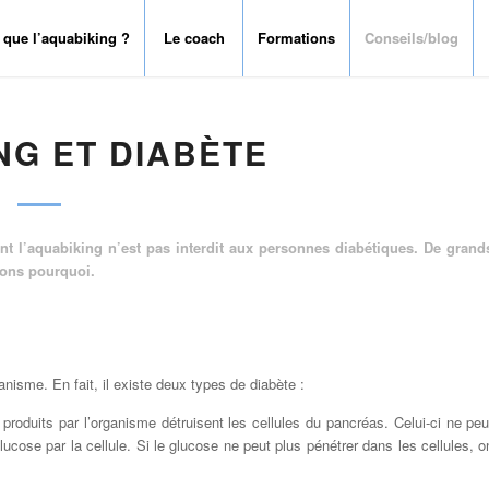
 que l’aquabiking ?
Le coach
Formations
Conseils/blog
NG ET DIABÈTE
nt l’aquabiking n’est pas interdit aux personnes diabétiques. De grand
uons pourquoi.
ganisme. En fait, il existe deux types de diabète :
produits par l’organisme détruisent les cellules du pancréas. Celui-ci ne peu
 glucose par la cellule. Si le glucose ne peut plus pénétrer dans les cellules, o