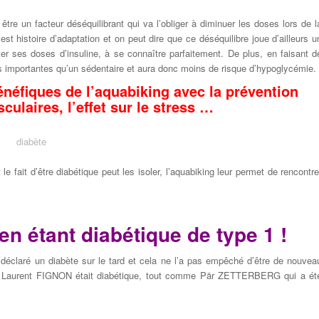
 être un facteur déséquilibrant qui va l’obliger à diminuer les doses lors de l
st histoire d’adaptation et on peut dire que ce déséquilibre joue d’ailleurs u
er ses doses d’insuline, à se connaître parfaitement. De plus, en faisant d
ins importantes qu’un sédentaire et aura donc moins de risque d’hypoglycémie.
bénéfiques de l’aquabiking avec la prévention
ulaires, l’effet sur le stress …
e fait d’être diabétique peut les isoler, l’aquabiking leur permet de rencontre
en étant diabétique de type 1 !
claré un diabète sur le tard et cela ne l’a pas empêché d’être de nouvea
de Laurent FIGNON était diabétique, tout comme Pär ZETTERBERG qui a ét