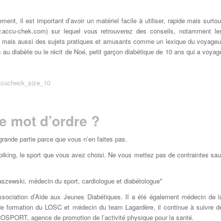
ent, il est important d’avoir un matériel facile à utiliser, rapide mais surtou
.accu-chek.com) sur lequel vous retrouverez des conseils, notamment le
que mais aussi des sujets pratiques et amusants comme un lexique du voyageu
 au diabète ou le récit de Noé, petit garçon diabétique de 10 ans qui a voyag
le mot d’ordre ?
 grande partie parce que vous n’en faites pas.
quabiking, le sport que vous avez choisi. Ne vous mettez pas de contraintes sau
aszewski, médecin du sport, cardiologue et diabétologue*
sociation d’Aide aux Jeunes Diabétiques. Il a été également médecin de l
 de formation du LOSC et médecin du team Lagardère, il continue à suivre d
ROSPORT, agence de promotion de l’activité physique pour la santé.