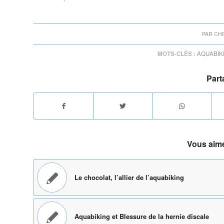
PAR
CH
MOTS-CLÉS :
AQUABIK
Part
Vous aime
Le chocolat, l’allier de l’aquabiking
Aquabiking et Blessure de la hernie discale