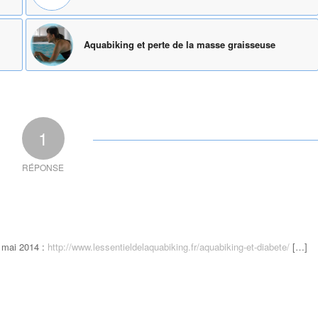
Aquabiking et perte de la masse graisseuse
1
RÉPONSE
9 mai 2014 :
http://www.lessentieldelaquabiking.fr/aquabiking-et-diabete/
[…]