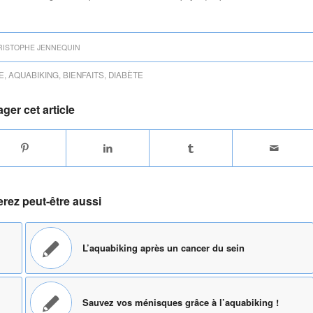
RISTOPHE JENNEQUIN
E
,
AQUABIKING
,
BIENFAITS
,
DIABÈTE
ager cet article
rez peut-être aussi
L’aquabiking après un cancer du sein
Sauvez vos ménisques grâce à l’aquabiking !