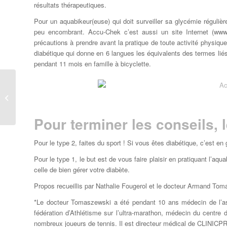
résultats thérapeutiques.
Pour un aquabikeur(euse) qui doit surveiller sa glycémie régulièrem
peu encombrant. Accu-Chek c’est aussi un site Internet (www
précautions à prendre avant la pratique de toute activité physi
diabétique qui donne en 6 langues les équivalents des termes liés
pendant 11 mois en famille à bicyclette.
Les bienfaits de
l’aquabiking
Pour terminer les conseils, 
Pour le type 2, faites du sport ! Si vous êtes diabétique, c’est en
Pour le type 1, le but est de vous faire plaisir en pratiquant l’a
celle de bien gérer votre diabète.
Propos recueillis par Nathalie Fougerol et le docteur Armand Tom
*Le docteur Tomaszewski a été pendant 10 ans médecin de l’as
fédération d’Athlétisme sur l’ultra-marathon, médecin du centre
nombreux joueurs de tennis. Il est directeur médical de CLINICP