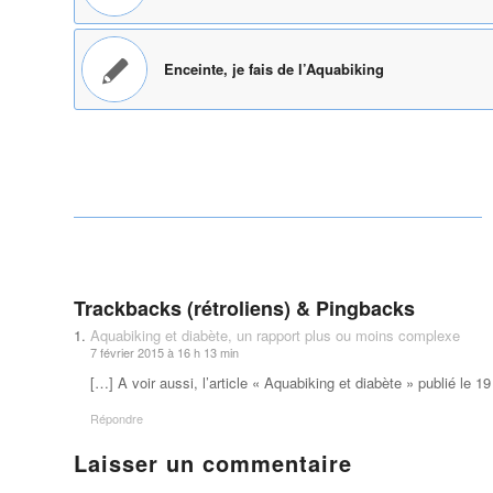
Enceinte, je fais de l’Aquabiking
Trackbacks (rétroliens) & Pingbacks
Aquabiking et diabète, un rapport plus ou moins complexe
7 février 2015 à 16 h 13 min
[…] A voir aussi, l’article « Aquabiking et diabète » publié le 1
Répondre
Laisser un commentaire