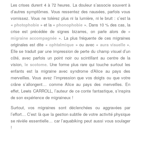
Les crises durent 4 à 72 heures. La douleur s’associe souvent à
d’autres symptômes. Vous ressentez des nausées, parfois vous
vomissez. Vous ne tolérez plus ni la lumière, ni le bruit : c’est la
«
photophobie
» et la «
phonophobie
». Dans 10 % des cas, la
crise est précédée de signes bizarres, on parle alors de «
migraine accompagnée
». La plus fréquente de ces migraines
originales est dite «
ophtalmique
» ou avec «
aura visuelle
».
Elle se traduit par une impression de perte du champ visuel d’un
côté, avec parfois un point noir ou scintillant au centre de la
vision,
le scotome
. Une forme plus rare qui touche surtout les
enfants est la migraine avec syndrome d’Alice au pays des
merveilles. Vous avez l’impression que vos doigts ou que votre
crâne s’allongent… comme Alice au pays des merveilles. En
effet, Lewis CARROLL, l’auteur de ce conte fantastique, s’inspira
de son expérience de migraineux !
Surtout, vos migraines sont déclenchées ou aggravées par
l’effort… C’est là que la gestion subtile de votre activité physique
se révèle essentielle… car l’aquabiking peut aussi vous soulager
!