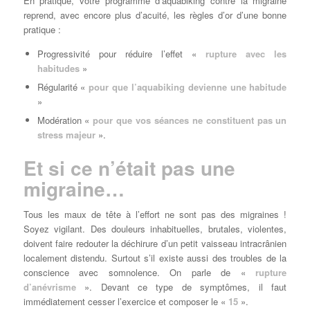
En pratique, votre programme d’aquabiking contre la migraine
reprend, avec encore plus d’acuité, les règles d’or d’une bonne
pratique :
Progressivité pour réduire l’effet «
rupture avec les
habitudes
»
Régularité «
pour que l’aquabiking devienne une habitude
»
Modération «
pour que vos séances ne constituent pas un
stress majeur
».
Et si ce n’était pas une
migraine…
Tous les maux de tête à l’effort ne sont pas des migraines !
Soyez vigilant. Des douleurs inhabituelles, brutales, violentes,
doivent faire redouter la déchirure d’un petit vaisseau intracrânien
localement distendu. Surtout s’il existe aussi des troubles de la
conscience avec somnolence. On parle de «
rupture
d’anévrisme
». Devant ce type de symptômes, il faut
immédiatement cesser l’exercice et composer le «
15
».