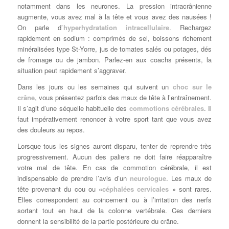
notamment dans les neurones. La pression intracrânienne
augmente, vous avez mal à la tête et vous avez des nausées !
On parle d’
hyperhydratation intracellulaire
. Rechargez
rapidement en sodium : comprimés de sel, boissons richement
minéralisées type St-Yorre, jus de tomates salés ou potages, dés
de fromage ou de jambon. Parlez-en aux coachs présents, la
situation peut rapidement s’aggraver.
Dans les jours ou les semaines qui suivent un
choc sur le
crâne
, vous présentez parfois des maux de tête à l’entraînement.
Il s’agit d’une séquelle habituelle des
commotions cérébrales
. Il
faut impérativement renoncer à votre sport tant que vous avez
des douleurs au repos.
Lorsque tous les signes auront disparu, tenter de reprendre très
progressivement. Aucun des paliers ne doit faire réapparaître
votre mal de tête. En cas de commotion cérébrale, il est
indispensable de prendre l’avis d’un
neurologue
. Les maux de
tête provenant du cou ou «­
céphalées cervicales
» sont rares.
Elles correspondent au coincement ou à l’irritation des nerfs
sortant tout en haut de la colonne vertébrale. Ces derniers
donnent la sensibilité de la partie postérieure du crâne.