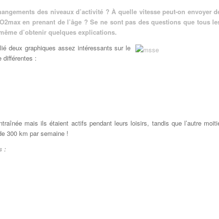
changements des niveaux d’activité ? À quelle vitesse peut-on envoyer d
VO2max en prenant de l’âge ? Se ne sont pas des questions que tous le
même d’obtenir quelques explications.
ié deux graphiques assez intéressants sur le
 différentes :
raînée mais ils étaient actifs pendant leurs loisirs, tandis que l’autre moiti
s de 300 km par semaine !
 :