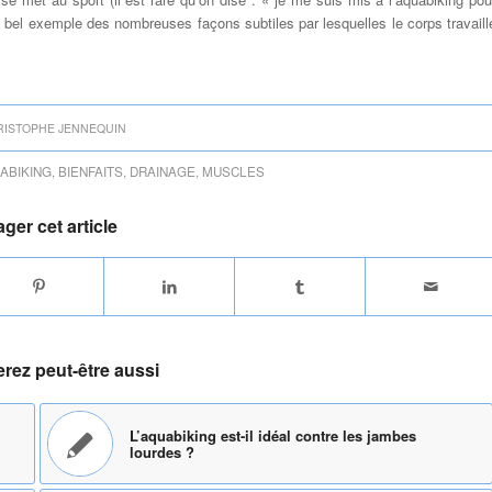
 bel exemple des nombreuses façons subtiles par lesquelles le corps travaill
RISTOPHE JENNEQUIN
ABIKING
,
BIENFAITS
,
DRAINAGE
,
MUSCLES
ager cet article
rez peut-être aussi
L’aquabiking est-il idéal contre les jambes
lourdes ?