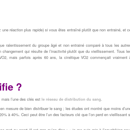
une réaction plus rapide) si vous êtes entraîné plutôt que non entrainé, et c
ique ralentissement du groupe âgé et non entrainé comparé à tous les autre
hangement qui résulte de l’inactivité plutôt que du vieillissement. Tous le
 VO2, mais parfois après 60 ans, la cinétique VO2 commençait vraiment 
fie ?
, mais l’une des clés est
le réseau de distribution du sang
.
re en mesure de bien distribuer le sang ; les études ont montré que moins d’un
0% à 40%. Ceci peut être l’un des facteurs clé que l’on perd en vieillissant s
se met au sport (il est rare qu’on dise : « je me suis mis à l’aquabiking pou