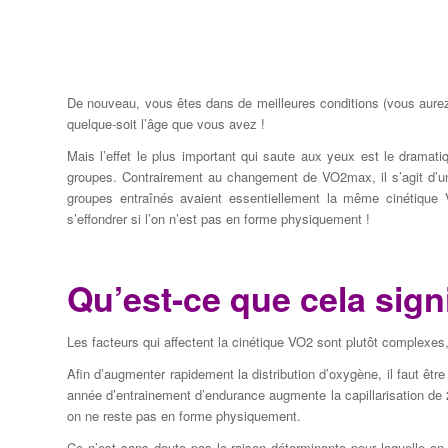
De nouveau, vous êtes dans de meilleures conditions (vous aurez 
quelque-soit l’âge que vous avez !
Mais l’effet le plus important qui saute aux yeux est le dramat
groupes. Contrairement au changement de VO2max, il s’agit d’un c
groupes entraînés avaient essentiellement la même cinétique
s’effondrer si l’on n’est pas en forme physiquement !
Qu’est-ce que cela signi
Les facteurs qui affectent la cinétique VO2 sont plutôt complexes
Afin d’augmenter rapidement la distribution d’oxygène, il faut êt
année d’entrainement d’endurance augmente la capillarisation de 2
on ne reste pas en forme physiquement.
Ce n’est sans doute pas la raison déterminante pour laquelle on 