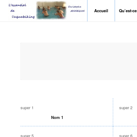
Accueil
Qu’est-ce
super 1
super 2
Nom 1
super 5
super 6