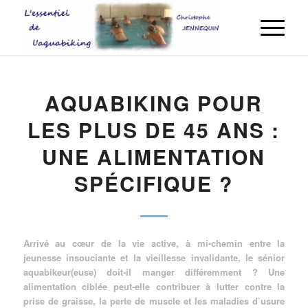
AQUABIKING POUR
LES PLUS DE 45 ANS :
UNE ALIMENTATION
SPÉCIFIQUE ?
Arrivé au cœur de la vie active, à mi-chemin entre la
jeunesse insouciante et la vieillesse invalidante, le sénior
aquabikeur(euse) doit-il manger différemment ? Une
alimentation ciblée peut-elle contribuer à lutter contre la
prise de graisse, la perte de muscle et les maladies d’usure