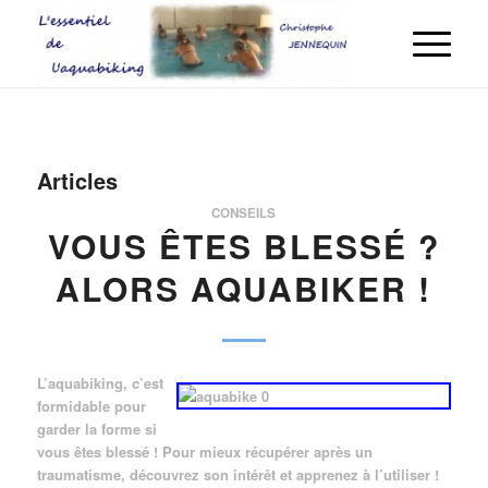
Articles
CONSEILS
VOUS ÊTES BLESSÉ ?
ALORS AQUABIKER !
L’aquabiking, c’est
formidable pour
garder la forme si
vous êtes blessé ! Pour mieux récupérer après un
traumatisme, découvrez son intérêt et apprenez à l’utiliser !