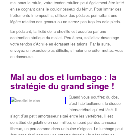
mal sous la rotule, votre tendon rotulien peut également être irrité
en se cognant dans le couloir osseux du fémur. Pour limiter ces
frottements intempestifs, utilisez des pédales permettant une
légère rotation des genoux ou ne serrez pas trop les cale-pieds.
En pédalant, la fixité de la cheville est assurée par une
contraction statique du mollet. Peu à peu, sollicitez davantage
votre tendon d’Achille en écrasant les talons. Par la suite,
envoyez un exercice plus difficile, simuler une côte, mettez-vous
en danseuse.
Mal au dos et lumbago : la
stratégie du grand singe !
Quand vous souffrez du dos,
c’est habituellement le disque
intervertébral qui est lésé. Il
s’agit d’un petit amortisseur situé entre les vertèbres. Il est
constitué de gélatine en son milieu, entouré par des anneaux
fibreux, un peu comme dans un bulbe d’oignon. Le lumbago peut
être considéré comme une entorse discale : la périphérie se