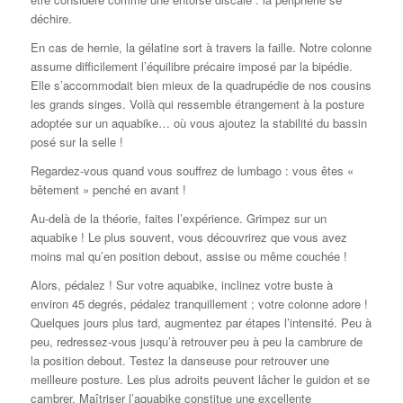
déchire.
En cas de hernie, la gélatine sort à travers la faille. Notre colonne
assume difficilement l’équilibre précaire imposé par la bipédie.
Elle s’accommodait bien mieux de la quadrupédie de nos cousins
les grands singes. Voilà qui ressemble étrangement à la posture
adoptée sur un aquabike… où vous ajoutez la stabilité du bassin
posé sur la selle !
Regardez-vous quand vous souffrez de lumbago : vous êtes «
bêtement » penché en avant !
Au-delà de la théorie, faites l’expérience. Grimpez sur un
aquabike ! Le plus souvent, vous découvrirez que vous avez
moins mal qu’en position debout, assise ou même couchée !
Alors, pédalez ! Sur votre aquabike, inclinez votre buste à
environ 45 degrés, pédalez tranquillement ; votre colonne adore !
Quelques jours plus tard, augmentez par étapes l’intensité. Peu à
peu, redressez-vous jusqu’à retrouver peu à peu la cambrure de
la position debout. Testez la danseuse pour retrouver une
meilleure posture. Les plus adroits peuvent lâcher le guidon et se
cambrer. Maîtriser l’aquabike constitue une excellente