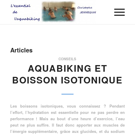
Articles
CONSEILS
AQUABIKING ET
BOISSON ISOTONIQUE
Les boissons isotoniques, vous connaissez ? Pendant
l’effort, l’hydratation est essentielle pour ne pas perdre en
performance ! Mais au bout d’une heure d’exercice, l’eau
peut ne plus suffire. Il faut donc apporter aux muscles de
l’énergie supplémentaire, grâce aux glucides, et du sodium