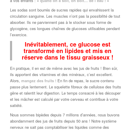
à vos enfants : «
quand on a soif, on boit… de l’eau !
»
Les sodas sont bourrés de sucres rapides qui envahissent la
circulation sanguine. Les muscles n’ont pas la possibilité de tout
absorber. Ils ne parviennent pas à le stocker sous forme de
glycogène, ces longues chaînes de glucoses utilisables pendant
l’exercice.
Inévitablement, ce glucose est
transformé en lipides et mis en
réserve dans le tissu graisseux !
En pratique, il en est de même avec les jus de fruits ! Bien sûr,
ils apportent des vitamines et des minéraux, c’est excellent.
Alors,
mangez des fruits !
En fin de repas, le sucre contenu
passe plus lentement. Le squelette fibreux de cellulose des fruits
gêne et ralentit leur digestion. Le temps consacré à les découper
et les mâcher est calculé par votre cerveau et contribue à votre
satiété.
Nous sommes bipèdes depuis 7 millions d’années, nous buvons
abondamment des jus de fruits depuis 50 ans ! Notre système
nerveux ne sait pas comptabiliser les liquides comme des