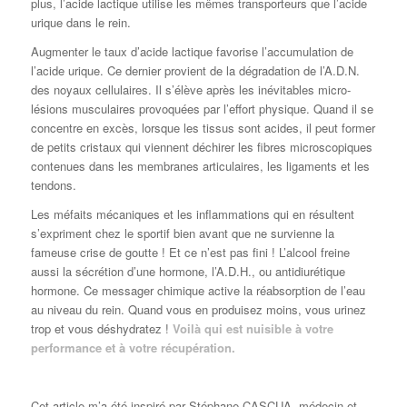
plus, l’acide lactique utilise les mêmes transporteurs que l’acide
urique dans le rein.
Augmenter le taux d’acide lactique favorise l’accumulation de
l’acide urique. Ce dernier provient de la dégradation de l’A.D.N.
des noyaux cellulaires. Il s’élève après les inévitables micro-
lésions musculaires provoquées par l’effort physique. Quand il se
concentre en excès, lorsque les tissus sont acides, il peut former
de petits cristaux qui viennent déchirer les fibres microscopiques
contenues dans les membranes articulaires, les ligaments et les
tendons.
Les méfaits mécaniques et les inflammations qui en résultent
s’expriment chez le sportif bien avant que ne survienne la
fameuse crise de goutte ! Et ce n’est pas fini ! L’alcool freine
aussi la sécrétion d’une hormone, l’A.D.H., ou antidiurétique
hormone. Ce messager chimique active la réabsorption de l’eau
au niveau du rein. Quand vous en produisez moins, vous urinez
trop et vous déshydratez !
Voilà qui est nuisible à votre
performance et à votre récupération.
Cet article m’a été inspiré par Stéphane CASCUA, médecin et