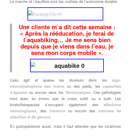
La marche et l’équilibre sont les maîtres de l’autonomie durable.
Une cliente m’a dit cette semaine :
« Après la rééducation, je ferai de
l’aquabiking… Je me sens bien
depuis que je viens dans l’eau, je
sens mon corps mobile ».
L’eau agit et apaise les douleurs dans les
algo-
neurodystrophies des mains
ou des pieds, les
capsulites
d’épaules
ou encore dans les
fibromyalgies
. Ces pathologies
sont dues au stress que le corps subit ou a subi. Les
kinésithérapeutes s’occupent également des
affections
neurologiques
, des
fractures
ou encore des
entorses de
chevilles et de genoux
.
En postopératoire aussi, mais il faut attendre que les cicatrices