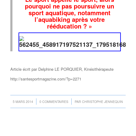
pourquoi ne pas poursuivre un
sport aquatique, notamment
l’aquabiking après votre
rééducation ? »
Article écrit par Delphine LE PORQUIER, Kinésithérapeute
http://santesportmagazine.com/?p=2271
/
/
5 MARS 2014
0 COMMENTAIRES
PAR
CHRISTOPHE JENNEQUIN