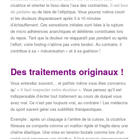
cicatrice et orienter le tissu dans l’axe des contraintes,
il est bon
de pédaler
ou de faire de l’elliptique. Vous pouvez même courir
si les douleurs disparaissent après 5 à 10 minutes
d’échauffement. Ces sensations initiales sont liées à la rupture
de micro adhérences anarchiques et délétères constituées lors
du repos. Tant que la douleur ne réapparaît pas pendant ou après
l’effort, votre footing n’abîme pas votre tendon. Au contraire, il
contribue à sa « mécanisation » et à sa guérison !
Des traitements originaux !
Vous entendez souvent… et parfois même vous êtes convaincu
qu’ «
il faut respecter votre douleur
». Vous pensez qu’il est
indispensable d’éviter tout traitement au cours de duquel vous
avez mal. Ce n’est pas toujours vrai, au contraire ! Les médecins
du sport savent gérer ces subtilités thérapeutiques.
Exemple : après un claquage à l’arrière de la cuisse, la cicatrice
fibreuse se comporte comme un maillon rigide et fragile dans une
chaîne élastique. Une mise en tension brutale comme lors d’un
sprint peut provoquer une récidive. Il faut masser vigoureusement