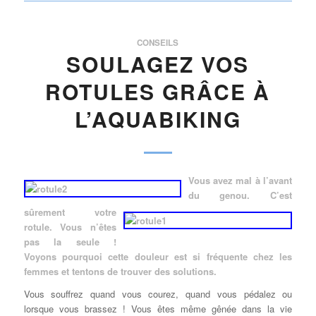
CONSEILS
SOULAGEZ VOS
ROTULES GRÂCE À
L’AQUABIKING
Vous avez mal à l’avant
du genou. C’est
sûrement votre
rotule. Vous n’êtes
pas la seule !
Voyons pourquoi cette douleur est si fréquente chez les
femmes et tentons de trouver des solutions.
Vous souffrez quand vous courez, quand vous pédalez ou
lorsque vous brassez ! Vous êtes même gênée dans la vie