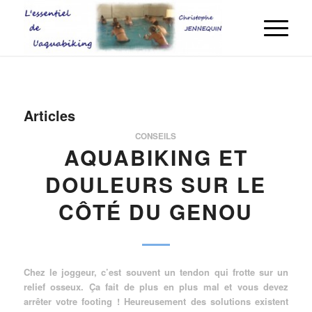
Articles
CONSEILS
AQUABIKING ET
DOULEURS SUR LE
CÔTÉ DU GENOU
Chez le joggeur, c’est souvent un tendon qui frotte sur un
relief osseux. Ça fait de plus en plus mal et vous devez
arrêter votre footing ! Heureusement des solutions existent