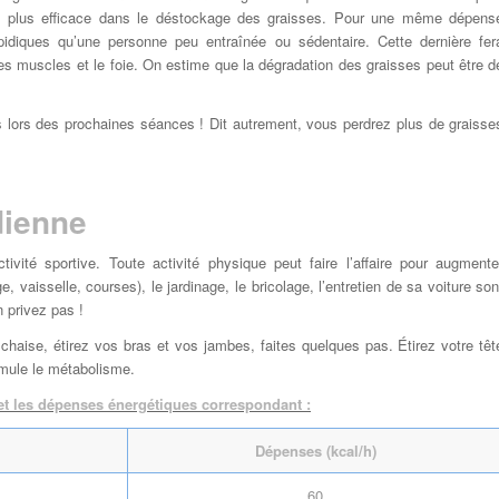
tre plus efficace dans le déstockage des graisses. Pour une même dépens
ipidiques qu’une personne peu entraînée ou sédentaire. Cette dernière fer
s muscles et le foie. On estime que la dégradation des graisses peut être d
ses lors des prochaines séances ! Dit autrement, vous perdrez plus de graisse
dienne
ité sportive. Toute activité physique peut faire l’affaire pour augmente
isselle, courses), le jardinage, le bricolage, l’entretien de sa voiture son
 privez pas !
chaise, étirez vos bras et vos jambes, faites quelques pas. Étirez votre têt
imule le métabolisme.
ne et les dépenses énergétiques correspondant :
Dépenses (kcal/h)
60