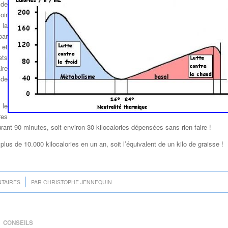
 de
oir
 la
par
 et
ets
ire
 de
 le
res
ant 90 minutes, soit environ 30 kilocalories dépensées sans rien faire !
plus de 10.000 kilocalories en un an, soit l’équivalent de un kilo de graisse !
TAIRES
PAR
CHRISTOPHE JENNEQUIN
CONSEILS