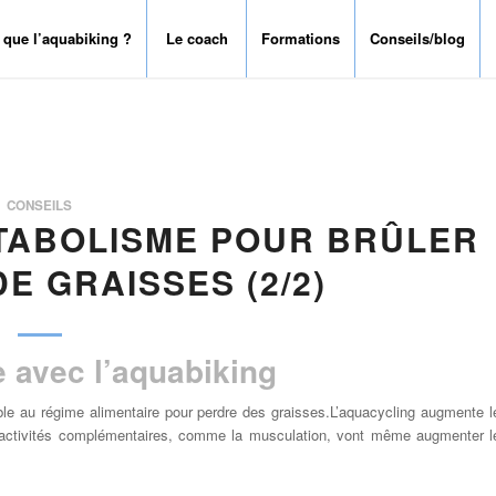
 que l’aquabiking ?
Le coach
Formations
Conseils/blog
CONSEILS
TABOLISME POUR BRÛLER
E GRAISSES (2/2)
 avec l’aquabiking
le au régime alimentaire pour perdre des graisses.L’aquacycling augmente l
 activités complémentaires, comme la musculation, vont même augmenter l