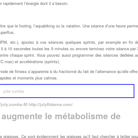
 rapidement l’énergie dont il a besoin.
tre que le footing, l’aquabiking ou la natation. Une séance d’une heure perme
uperflus.
,RPM, etc.), ajoutez à vos séances quelques sprints, par exemple en fin d
 de 5 à 10 secondes toutes les 5 minutes ou encore terminez votre séance par 
 entre chaque sprint. Vous pouvez aussi programmer des séances dédiées a
C max) et accélérations (sprints).
e de fitness s’apparente à du fractionné du fait de l’alternance qu’elle offre
apides et moments plus calmes.
july.zumba.40 http://julyfitdance.com/
re augmente le métabolisme de
 graisses. Ce sont évidemment les graisses qu’il faut chercher à brûler pou