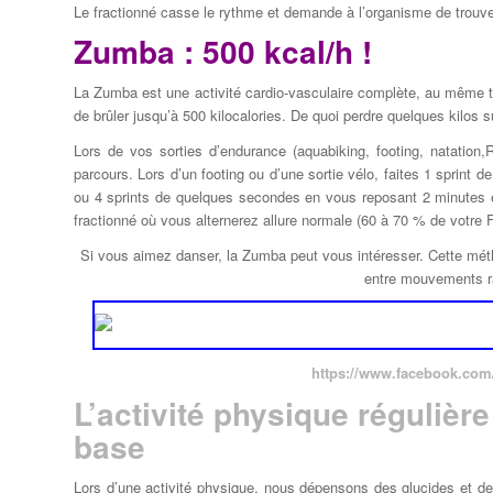
Le fractionné casse le rythme et demande à l’organisme de trouver
Zumba : 500 kcal/h !
La Zumba est une activité cardio-vasculaire complète, au même ti
de brûler jusqu’à 500 kilocalories. De quoi perdre quelques kilos s
Lors de vos sorties d’endurance (aquabiking, footing, natation
parcours. Lors d’un footing ou d’une sortie vélo, faites 1 sprint
ou 4 sprints de quelques secondes en vous reposant 2 minutes
fractionné où vous alternerez allure normale (60 à 70 % de votre F
Si vous aimez danser, la Zumba peut vous intéresser. Cette méthod
entre mouvements r
https://www.facebook.com/
L’activité physique réguliè
base
Lors d’une activité physique, nous dépensons des glucides et des