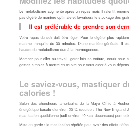
Modifiez les habitudes quot
Le métabolisme augmente après un repas mais il ralentit énormém
pas digéré de manière optimale et favorisera le stockage des grai
Il est préférable de prendre son der
Votre repas du soir doit être léger. Pour le digérer plus rapid
marche tranquille de 30 minutes. D’une manière générale, il e
hausse du métabolisme due à la thermogenèse.
Marcher pour aller au travail, garer loin sa voiture, courir pour
gestes simples à mettre en œuvre pour vous aider à vous dépens
Le saviez-vous, mastiquer d
calories !
Selon des chercheurs américains de la Mayo Clinic à Roche
énergétique basale d’environ 20 % (source :
The New England Jo
mastication quotidienne (soit environ 40 kcal dépensées) permettra
Mise en garde : la mastication répétée peut avoir des effets néfa