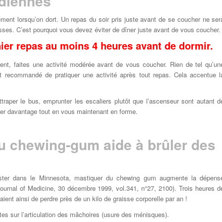
idiennes
ent lorsqu’on dort. Un repas du soir pris juste avant de se coucher ne ser
sses. C’est pourquoi vous devez éviter de dîner juste avant de vous coucher.
nier repas au moins 4 heures avant de dormir.
ement, faites une activité modérée avant de vous coucher. Rien de tel qu’un
st recommandé de pratiquer une activité après tout repas. Cela accentue l
 attraper le bus, emprunter les escaliers plutôt que l’ascenseur sont autant d
er davantage tout en vous maintenant en forme.
u chewing-gum aide à brûler des
ster dans le Minnesota, mastiquer du chewing gum augmente la dépens
urnal of Medicine, 30 décembre 1999, vol.341, n°27, 2100
). Trois heures d
ient ainsi de perdre près de un kilo de graisse corporelle par an !
stes sur l’articulation des mâchoires (usure des ménisques).