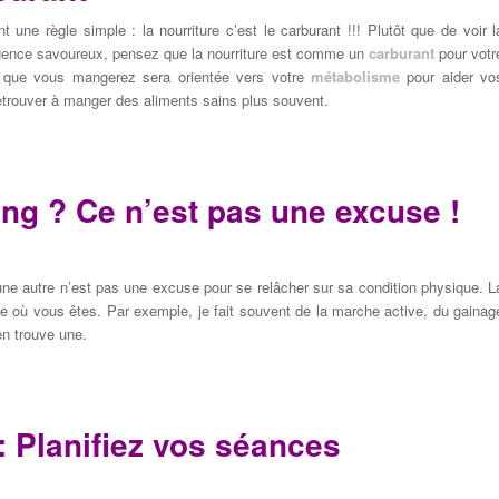
nt
une règle simple
:
la nourriture c’est
le carburant
!!!
Plutôt que de voir
l
gence
savoureux
, pensez que
la nourriture est comme un
carburant
pour votr
 que vous
mangerez
sera orientée vers
votre
métabolisme
p
our
aider vo
etrouver
à
manger
d
es aliments sains plus
souvent.
ing ? Ce
n’est pas une excuse !
une autre
n’est pas une
excuse
pour
se
relâcher
sur sa
condition physique
.
L
te où vous
êtes
.
Par exemple
, j
e fait souvent
de la marche active, du gainag
en trouve une
.
 Planifiez
vos séances