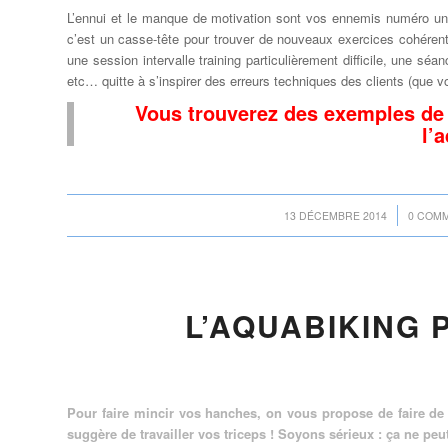
L’ennui et
le manque de motivation
sont vos
ennemis
numéro un
c’est un
casse-
tête
pour
trouver de nouveaux exercices
cohéren
une session
intervalle
training particulièrement difficile
, une séa
etc… quitte à s’inspirer des erreurs techniques des clients (que 
Vous trouverez des exemples de p
l’
/
13 DÉCEMBRE 2014
0 COM
L’AQUABIKING 
Pour faire mincir vos hanches, on vous propose de faire de l
suggère de travailler vos triceps ! Soyons sérieux : ça ne peu