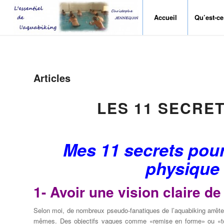
Accueil
Qu’est-ce
Articles
LES 11 SECRET
Mes 11
secrets
pou
physique
1- Avoir une vision claire
de
Selon
moi
,
de nombreux pseudo-
fanatiques de l’aquabiking arrêt
mêmes
. Des o
bjectifs vagues
comme «re
mise en forme
» ou «
t