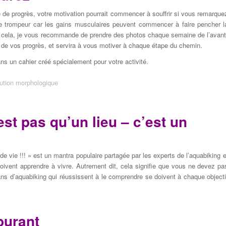
e
de
progrès,
votre motivation
pourrait
commencer à souffrir
si
vous remarque
e
trompeur car
les gains
musculaires
peuvent commencer à
faire pencher l
 cela
, je vous
recommande de prendre
des photos
chaque semaine
de l’
avant
de vos progrès
,
et servira à
vous motiver
à chaque étape du
chemin.
ns un cahier créé spécialement pour votre activité.
est pas qu’un lieu
–
c’est un
e vie !!! »
est
un mantra
populaire
partagée
par les experts de l’aquabiking
e
oivent apprendre à
vivre.
Autrement dit
, cela
signifie que vous
ne devez pa
ans d’aquabiking
qui réussissent à le comprendre
se doivent à
chaque
objecti
burant