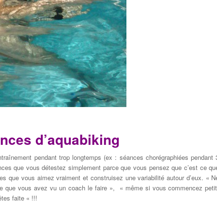
nces d’aquabiking
traînement
pendant trop longtemps (ex : séances chorégraphiées pendant 
nces
que vous détestez
simplement parce que vous
pensez que c’est
ce qu
ces
que vous
aimez vraiment
et construisez une
variabilité
autour d’eux
.
«
N
ce que vous
avez vu
un coach le
faire »
,
«
même si vous commencez
peti
êtes
faite
«
!!!