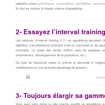
objectifs
soient
spécifiques
,
mesurables
,
réalisables
,
pertinen
ils faut se
motiver
à chaque séance
d’aquabiking.
2- Essayez
l’interval trainin
Les séances d’interval training (I.T.) en aquabiking devraient 
répétition d’accélérations (intensité forte ou maximale) et de pau
minimale). La durée des temps d’effort varie de quelques se
entraînement, développement de la puissance, etc.).
Ce type de fractionné casse le rythme et demande à l’organis
métabolisme en vue de bruler davantage de graisse !
3- Toujours élargir sa
gamme
Vous
avez sans
doute
vu des
coachs sportifs en aquabiking
qu