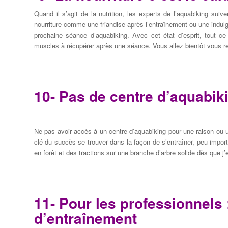
Quand il s’agit de
la nutrition
,
les
experts
de l’aquabiking
sui
ve
nourriture
comme une friandise
après l’entraînement
ou
une indul
prochaine
séance d’aquabiking
.
Avec
cet état d’esprit
,
tout ce
muscles
à récupérer
après une séance
.
Vous
allez bientôt vous r
10- Pas de
centre d’aquabik
Ne
pas
avoir accès à
un centre d’aquabiking
pour une raison ou
clé du succès
se
trouver dans la
façon de s’entraîner
,
peu impor
en forêt et
des tractions
sur
une branche d’arbre
solide dès que j’
11- Pour les professionnels :
d’entraînement