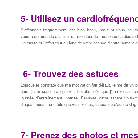
5- Utilisez
un cardiofréquen
S’affranchir
fréquemment
est
bien beau
,
mais si vous
ne tr
vous
recommande d’utiliser
un moniteur de fréquence
cardiaque 
l’intensité
et l’effort
tout au long de
votre séance d’entraînement e
6- Trouvez des astuces
Lorsque
je
constate que
m
a motivation
fait défaut
, je me
dit
un
p
dure,
juste
super tranquille
« .
Ensuite,
dès que j’
arrive au cen
journée d’entraînement
intense
.
Essayez
cette astuce
vous-m
d’aquafitness
–
une fois que vous
y
êtes,
la séance d’aquabiking
7- Prenez
des
photos et me