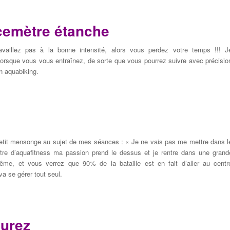
cemètre étanche
availlez pas
à la bonne intensité
, alors vous
perdez votre temps !!!
J
lorsque
vous vous entraînez,
de sorte que vous
pourrez
suivre avec précisio
n aquabiking
.
etit mensonge
au sujet de mes
séances :
«
Je ne vais pas me mettre dans l
tre d’aquafitness
m
a
passion
prend le dessus
et
je rentre
dans
une
grand
ême,
et
vous verrez que
90
% de la bataille
est en fait d’aller au centr
va se
gérer tout seul
.
surez