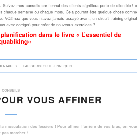
.
Suivez mes conseils
car
l’ennui
des clients signifiera perte de clientèle ! e
ts
chaque semaine ou chaque mois
.
Cela pourrait
être quelque chose
comm
nce
VO2max
que vous
n’avez jamais
essayé avant, un circuit training original
vous avez corriger) pour créer de nouveaux exercices ?
lanification dans le livre «
L’essentiel de
aquabiking
«
/
MENTAIRES
PAR
CHRISTOPHE JENNEQUIN
CONSEILS
POUR VOUS AFFINER
a musculation des fessiers ! Pour affiner l’arrière de vos bras, on vou
t pas marcher !