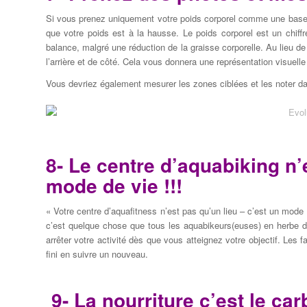
Si vous prenez uniquement votre
poids corporel
comme
une bas
que votre
poids
est
à la hausse.
Le poids corporel
est
un chiffr
balance
, malgré une réduction
de la graisse corporelle
.
Au lieu de
l’arrière
et de côté.
Cela vous donnera
une représentation visuelle
Vous devriez également mesurer les zones ciblées et les noter da
8- Le centre d’aquabiking
n’
mode de vie !!!
« Votre centre d’aquafitness
n’est pas qu’un lieu
–
c’est un
mode d
c’
est
quelque chose que tous
les aquabikeurs(euses)
en herbe
d
arrêter
votre activité
dès que vous
atteignez votre objectif.
Les f
fini
en suivre
un nouveau.
9- La nourriture c’est
le car