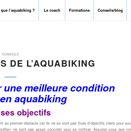
 que l’aquabiking ?
Le coach
Formations
Conseils/blog
CONSEILS
S DE L’AQUABIKING
r
une meilleure condition
en aquabiking
 ses objectifs
ent
au premier obstacle
car ils
ne se sont pas fixés
d’objectifs clairs
pour eux
onifier» ne sont pas
assez concrets
pour se motiver
.
Assurez-vous que
vo