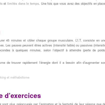
ts
et
limités dans le temps
.
Une fois que vous
avez des objectifs
en plac
g
durer 45 minutes et cibler chaque groupe musculaire. L’I.T. consiste en un
ses. Les pauses peuvent êtres actives (intensité faible) ou passives (intensit
condes à quelques minutes, selon l’objectif à atteindre (perte de poids
me de trouver rapidement l’énergie dont il a besoin afin d’augmenter so
 d’exercices
i sont
plus préoccupés par
l’animation et la festivité de leur séance
que d