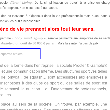
appelé
Vibrant Living
. De la simplification du travail à la prise en charg
e l’entreprise, rien n’est laissé au hasard.
ider les individus à s’épanouir dans la vie professionnelle mais aussi dans l
osition les outils nécessaires.
ène de vie prennent alors tout leur sens.
rogramme «
body, mind, agility
», semble permettre aux employés de se senti
 Athlete
d’un coût de 30 000 € par an
. Mais la santé n’a pas de prix !
 et de la forme dans l’entreprise, la société Procter & Gamble®
ls et une communication interne. Des structures sportives telles
ll, de jorkyball, de squash… sont accessibles aux employés à
inscriptions à des clubs de sport ou des salles de sport est
e sommeil, la nutrition… ou l’intervention de professionnels,
maines.
place au sein de la société. On trouve, par exemple, une
uvoir équilibrer ses repas. Des campagnes d’affichage sur une