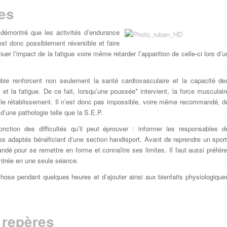
es
démontré que les activités d’endurance
est donc possiblement réversible et faire
uer l’impact de la fatigue voire même retarder l’apparition de celle-ci lors d’u
bie renforcent non seulement la santé cardiovasculaire et la capacité de
 la fatigue. De ce fait, lorsqu’une poussée* intervient, la force musculair
ur le rétablissement. Il n’est donc pas impossible, voire même recommandé, d
 d’une pathologie telle que la S.E.P.
nction des difficultés qu’il peut éprouver : informer les responsables d
ures adaptés bénéficiant d’une section handisport. Avant de reprendre un sport
ndé pour se remettre en forme et connaître ses limites. Il faut aussi préfére
entrée en une seule séance.
hose pendant quelques heures et d’ajouter ainsi aux bienfaits physiologique
 repères