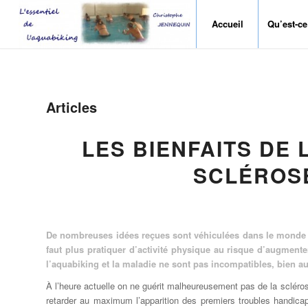
Accueil
Qu’est-ce
Articles
LES BIENFAITS DE 
SCLÉROS
De nombreuses idées reçues sont véhiculées dans le monde de
faut plus pratiquer d’activité physique au risque d’augmenter
l’aquabiking et la maladie ne sont pas incompatibles, bien au
À l’heure actuelle on ne guérit malheureusement pas de la sclérose
retarder au maximum l’apparition des premiers troubles handicap