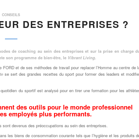
CONSEILS
ŒUR DES ENTREPRISES ?
hodes de coaching au sein des entreprises et sur la prise en charge d
nte son programme de bien-être, le
Vibrant Living
.
 de FORD et de ses méthodes de travail pour replacer l’Homme au centre de l
te
se sert des grandes recettes du sport pour former des leaders et modifie
 quotidien du sportif est analysé pour en tirer une formation pour les athlète
ennent des outils pour le monde professionnel
les employés plus performants.
riés sont devenus des préoccupations au sein des entreprises.
dans les biens de consommation courante tels que l’hygiène et les produits d