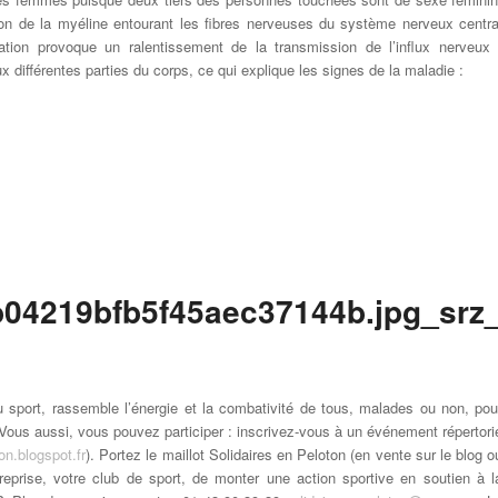
tion de la myéline entourant les fibres nerveuses du système nerveux centra
sation provoque un ralentissement de la transmission de l’influx nerveux 
x différentes parties du corps, ce qui explique les signes de la maladie :
u sport, rassemble l’énergie et la combativité de tous, malades ou non, pou
ous aussi, vous pouvez participer : inscrivez-vous à un événement répertori
ton.blogspot.fr
). Portez le maillot Solidaires en Peloton (en vente sur le blog o
reprise, votre club de sport, de monter une action sportive en soutien à l