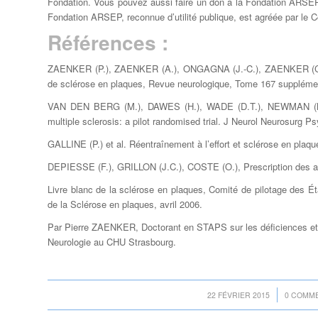
Fondation. Vous pouvez aussi faire un don à la Fondation ARSE
Fondation ARSEP, reconnue d’utilité publique, est agréée par le 
Références :
ZAENKER (P.), ZAENKER (A.), ONGAGNA (J.-C.), ZAENKER (C
de sclérose en plaques
, Revue neurologique, Tome 167 supplémen
VAN DEN BERG (M.), DAWES (H.), WADE (D.T.), NEWMAN (M.)
multiple sclerosis
: a pilot randomised trial. J Neurol Neurosurg P
GALLINE (P.) et al.
Réentraînement à l’effort et sclérose en plaqu
DEPIESSE (F.), GRILLON (J.C.), COSTE (O.),
Prescription des a
Livre blanc de la sclérose en plaques, Comité de pilotage des Ét
de la Sclérose en plaques, avril 2006.
Par Pierre ZAENKER, Doctorant en STAPS sur les déficiences et
Neurologie au CHU Strasbourg.
/
/
22 FÉVRIER 2015
0 COMM