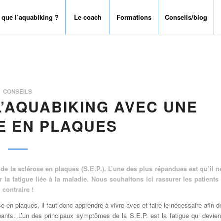
 que l’aquabiking ?
Le coach
Formations
Conseils/blog
CONSEILS
L’AQUABIKING AVEC UNE
E EN PLAQUES
 la sclérose en plaques (S.E.P.). L’une des plus répandues est qu’il n
 la fatigue liée à la maladie. Nous souhaitons ici rassurer les patients 
 contraire !
 en plaques, il faut donc apprendre à vivre avec et faire le nécessaire afin d
ants. L’un des principaux symptômes de la S.E.P. est la fatigue qui devien