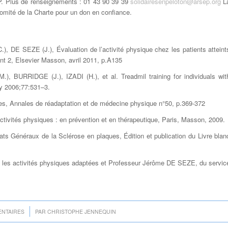
P. Plus de renseignements : 01 43 90 39 39
solidairesenpeloton@arsep.org
L
Comité de la Charte pour un don en confiance.
.), DE SEZE (J.),
Évaluation de l’activité physique chez les patients atteint
t 2, Elsevier Masson, avril 2011, p.A135
, BURRIDGE (J.), IZADI (H.), et al.
Treadmil training for individuals wit
sy 2006;77:531–3.
es
, Annales de réadaptation et de médecine physique n°50, p.369-372
ctivités physiques : en prévention et en thérapeutique
, Paris, Masson, 2009.
ats Généraux de la Sclérose en plaques, Édition et publication du Livre blan
 les activités physiques adaptées et Professeur Jérôme DE SEZE, du servic
ENTAIRES
PAR
CHRISTOPHE JENNEQUIN