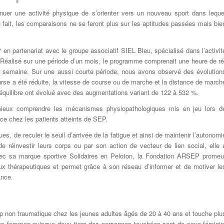
uer une activité physique de s’orienter vers un nouveau sport dans leque
 fait, les comparaisons ne se feront plus sur les aptitudes passées mais bie
en partenariat avec le groupe associatif SIEL Bleu, spécialisé dans l’activit
 Réalisé sur une période d’un mois, le programme comprenait une heure de ré
par semaine. Sur une aussi courte période, nous avons observé des évolution
ourse a été réduite, la vitesse de course ou de marche et la distance de march
équilibre ont évolué avec des augmentations variant de 122 à 532 %.
ieux comprendre les mécanismes physiopathologiques mis en jeu lors d
ice chez les patients atteints de SEP.
s, de reculer le seuil d’arrivée de la fatigue et ainsi de maintenir l’autonomi
 réinvestir leurs corps ou par son action de vecteur de lien social, elle 
vec sa marque sportive Solidaires en Peloton, la Fondation ARSEP promeu
x thérapeutiques et permet grâce à son réseau d’informer et de motiver le
ance.
p non traumatique chez les jeunes adultes âgés de 20 à 40 ans et touche plu
les femmes puisque deux tiers des personnes touchées sont de sexe féminin