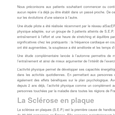
Nous préconisons aux patients souhaitant commencer ou contin
aucun repère n’a déjà pu être établi dans un passé proche. De ce
sur les évolutions d’une séance à l’autre.
Une étude pilote a été réalisée récemment par le réseau alSacEP 
physique adaptée, sur un groupe de 3 patients atteints de S.E.P.
entraînement à l’effort et une heure de stretching et équilibre 
significatives chez les pratiquants : la fréquence cardiaque en c
ont été augmentées, la souplesse a été améliorée et les temps d’
Une étude complémentaire lancée à l’automne permettra de m
l’entraînement et ainsi de mieux argumenter de l’intérêt de l’exerc
L’activité physique permet de développer ses capacités énergétique
dans les activités quotidiennes. En permettant aux personnes de
également des effets bénéfiques sur le plan psychologique. A
depuis 2 ans déjà, l’activité physique comme un complément au
personnes touchées par la maladie dans toutes les régions de Fr
La Sclérose en plaque
La sclérose en plaques (S.E.P.) est la première cause de handica
de 80 000 personnes en France. Elle concerne majoritairement 