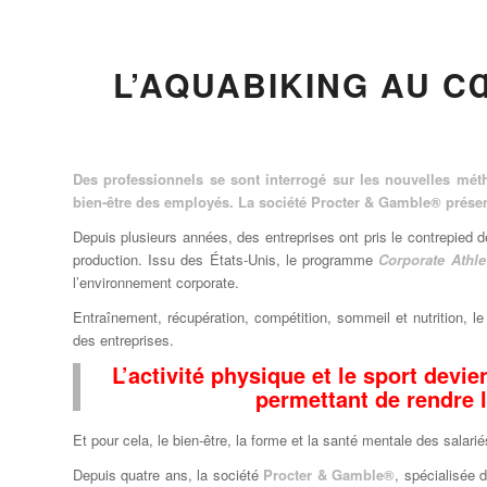
L’AQUABIKING AU C
Des professionnels se sont interrogé sur les nouvelles mét
bien-être des employés. La société Procter & Gamble® prése
Depuis plusieurs années, des entreprises ont pris le contrepied
production. Issu des États-Unis, le programme
Corporate Athle
l’environnement corporate.
Entraînement, récupération, compétition, sommeil et nutrition, le
des entreprises.
L’activité physique et le sport devi
permettant de rendre 
Et pour cela, le bien-être, la forme et la santé mentale des sala
Depuis quatre ans, la société
Procter & Gamble®
, spécialisée 