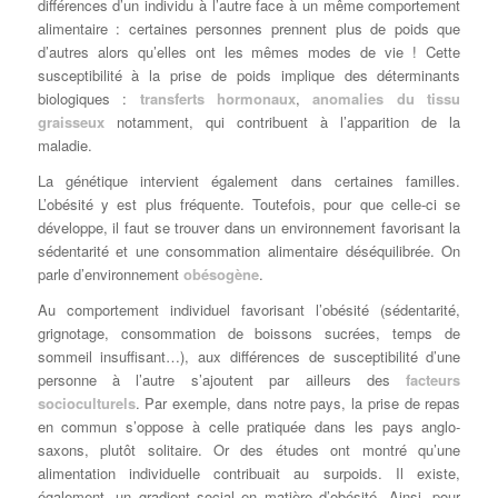
différences d’un individu à l’autre face à un même comportement
alimentaire : certaines personnes prennent plus de poids que
d’autres alors qu’elles ont les mêmes modes de vie ! Cette
susceptibilité à la prise de poids implique des déterminants
biologiques :
transferts hormonaux
,
anomalies du tissu
graisseux
notamment, qui contribuent à l’apparition de la
maladie.
La génétique intervient également dans certaines familles.
L’obésité y est plus fréquente. Toutefois, pour que celle-ci se
développe, il faut se trouver dans un environnement favorisant la
sédentarité et une consommation alimentaire déséquilibrée. On
parle d’environnement
obésogène
.
Au comportement individuel favorisant l’obésité (sédentarité,
grignotage, consommation de boissons sucrées, temps de
sommeil insuffisant…), aux différences de susceptibilité d’une
personne à l’autre s’ajoutent par ailleurs des
facteurs
socioculturels
. Par exemple, dans notre pays, la prise de repas
en commun s’oppose à celle pratiquée dans les pays anglo-
saxons, plutôt solitaire. Or des études ont montré qu’une
alimentation individuelle contribuait au surpoids. Il existe,
également, un gradient social en matière d’obésité. Ainsi, pour