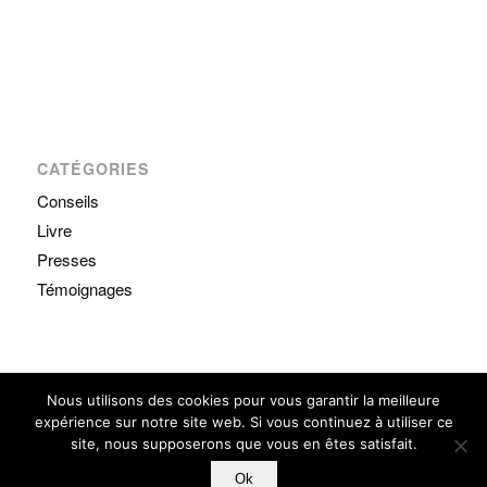
CATÉGORIES
Conseils
Livre
Presses
Témoignages
Nous utilisons des cookies pour vous garantir la meilleure
© Copyright - L'essentiel de l'aquabiking -
CGV
-
Mentions légales
-
Enfold
expérience sur notre site web. Si vous continuez à utiliser ce
Theme by Kriesi
site, nous supposerons que vous en êtes satisfait.
Ok
Accueil
Le Coach
Actualités
Témoignages
Testez-vous !