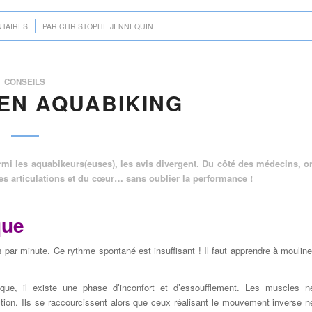
TAIRES
PAR
CHRISTOPHE JENNEQUIN
CONSEILS
EN AQUABIKING
rmi les aquabikeurs(euses), les avis divergent. Du côté des médecins, o
 des articulations et du cœur… sans oublier la performance !
que
 par minute. Ce rythme spontané est insuffisant ! Il faut apprendre à mouline
que, il existe une phase d’inconfort et d’essoufflement. Les muscles n
ction. Ils se raccourcissent alors que ceux réalisant le mouvement inverse n