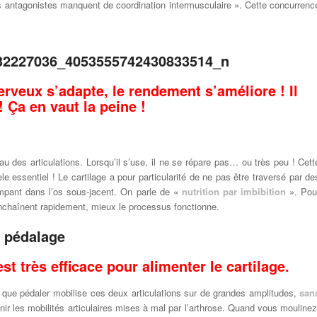
s antagonistes manquent de coordination intermusculaire ». Cette concurrenc
rveux s’adapte, le rendement s’améliore ! Il
 ! Ça en vaut la peine !
au des articulations. Lorsqu’il s’use, il ne se répare pas… ou très peu ! Cett
e essentiel ! Le cartilage a pour particularité de ne pas être traversé par de
ompant dans l’os sous-jacent. On parle de «
nutrition par imbibition
». Pou
’enchaînent rapidement, mieux le processus fonctionne.
est très efficace pour alimenter le cartilage.
t que pédaler mobilise ces deux articulations sur de grandes amplitudes,
san
nir les mobilités articulaires mises à mal par l’arthrose. Quand vous moulinez