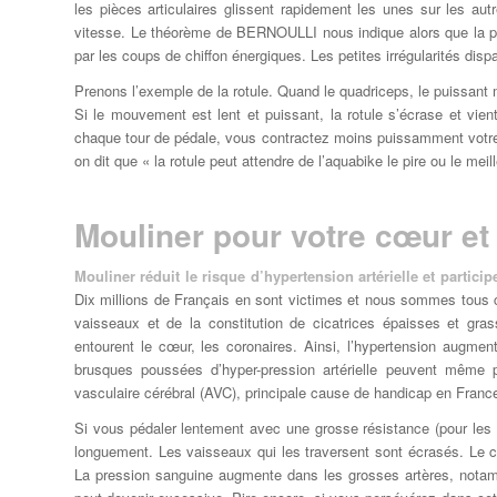
les pièces articulaires glissent rapidement les unes sur les autres
vitesse. Le théorème de BERNOULLI nous indique alors que la p
par les coups de chiffon énergiques. Les petites irrégularités dispa
Prenons l’exemple de la rotule. Quand le quadriceps, le puissant m
Si le mouvement est lent et puissant, la rotule s’écrase et vien
chaque tour de pédale, vous contractez moins puissamment votre q
on dit que « la rotule peut attendre de l’aquabike le pire ou le meil
Mouliner pour votre cœur et
Mouliner réduit le risque d’hypertension artérielle et particip
Dix millions de Français en sont victimes et nous sommes tous co
vaisseaux et de la constitution de cicatrices épaisses et gra
entourent le cœur, les coronaires. Ainsi, l’hypertension augme
brusques poussées d’hyper-pression artérielle peuvent même p
vasculaire cérébral (AVC), principale cause de handicap en France
Si vous pédaler lentement avec une grosse résistance (pour le
longuement. Les vaisseaux qui les traversent sont écrasés. Le c
La pression sanguine augmente dans les grosses artères, notamme