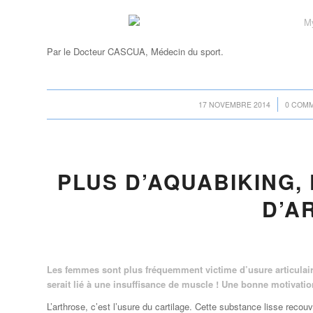
Par le Docteur CASCUA, Médecin du sport.
/
17 NOVEMBRE 2014
0 COM
PLUS D’AQUABIKING,
D’A
Les femmes sont plus fréquemment victime d’usure articulair
serait lié à une insuffisance de muscle ! Une bonne motivati
L’arthrose, c’est l’usure du cartilage. Cette substance lisse recou