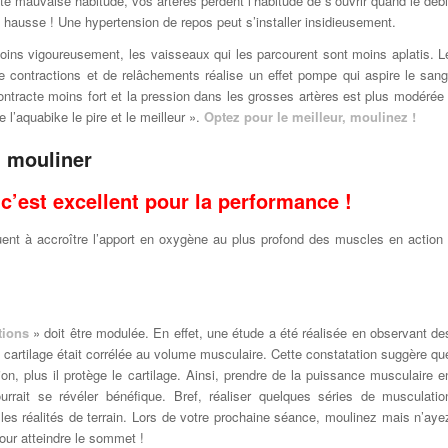
e mauvaise habitude, vos artères perdent l’habitude de s’ouvrir quand le débi
hausse ! Une hypertension de repos peut s’installer insidieusement.
ins vigoureusement, les vaisseaux qui les parcourent sont moins aplatis. L
e contractions et de relâchements réalise un effet pompe qui aspire le sang
tracte moins fort et la pression dans les grosses artères est plus modérée 
l’aquabike le pire et le meilleur ».
Optez pour le meilleur, moulinez !
 c’est excellent pour la performance !
uent à accroître l’apport en oxygène au plus profond des muscles en action 
tions
» doit être modulée. En effet, une étude a été réalisée en observant de
 cartilage était corrélée au volume musculaire. Cette constatation suggère qu
ion, plus il protège le cartilage. Ainsi, prendre de la puissance musculaire e
rrait se révéler bénéfique. Bref, réaliser quelques séries de musculatio
 les réalités de terrain. Lors de votre prochaine séance, moulinez mais n’aye
our atteindre le sommet !