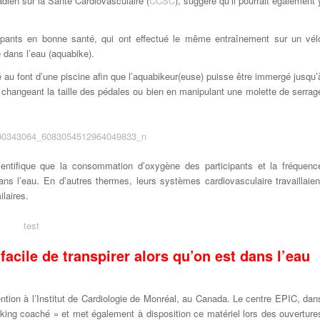
ien sur la Santé Cardiovasculaire (
CCSC
), suggère qu’il pourrait également 
cipants en bonne santé, qui ont effectué le même entraînement sur un vél
e dans l’eau (aquabike).
 au font d’une piscine afin que l’aquabikeur(euse) puisse être immergé jusqu’
n changeant la taille des pédales ou bien en manipulant une molette de serrag
entifique que la consommation d’oxygène des participants et la fréquenc
ns l’eau. En d’autres thermes, leurs systèmes cardiovasculaire travaillaien
laires.
facile de transpirer alors qu’on est dans l’eau
vention à l’Institut de Cardiologie de Monréal, au Canada. Le centre EPIC, dan
king coaché » et met également à disposition ce matériel lors des ouverture