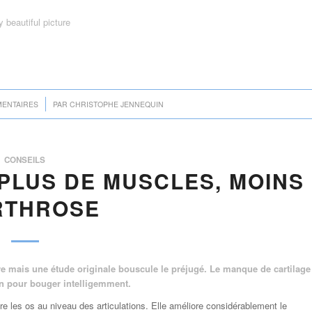
/
MENTAIRES
PAR
CHRISTOPHE JENNEQUIN
CONSEILS
 PLUS DE MUSCLES, MOINS
RTHROSE
e mais une étude originale bouscule le préjugé. Le manque de cartilage
on pour bouger intelligemment.
vre les os au niveau des articulations. Elle améliore considérablement le