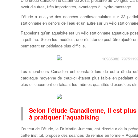
Une étude Canadienne datant de 2012, présenté au Congrès Canad
avoir d’autres, très importantes, avantages à l’hydro-massage.
L’étude a analysé des données cardiovasculaires sur 33 parti
stationnaire en dehors de l’eau et un autre sur un vélo stationnair
Rappelons qu’un aquabike est un vélo stationnaire aquatique posé
la poitrine. Selon les modèles, une résistance peut être ajouté e
permettant un pédalage plus difficile.
Les chercheurs Canadien ont constaté lors de cette étude sci
cardiaque moyenne de ceux-ci étaient plus faible en pédalant da
plus efficacement en faisant les mêmes quantités d’exercices simi
Selon l’étude Canadienne, il est plus 
à pratiquer l’aquabiking
L’auteur de l’étude, le Dr Martin Jumeau, est directeur de la pré
cette institut, propose des séances de remise en forme « Aquabi