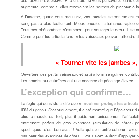
peut devenir excessive. Pire encore, si vous persévérez dans cett
augmente, comme si elles revoyaient les normes de pression à la 
À l’inverse, quand vous moulinez, vos muscles se contractent mo
sang passe plus facilement. Mieux encore, l’alternance rapide d
Tous ces phénomènes s’associent pour soulager le cœur. Il se con
Comme pour les articulations, « les vaisseaux peuvent attendre de 
« Tourner vite les jambes »,
Ouverture des petits vaisseaux et aspirations sanguines contrib
Les coachs sur-entraînés ont une cadence de pédalage élevée.
L’exception qui confirme…
La règle qui consiste à dire que «
mouliner protège les articula
IRM du genou. Statistiquement, il a été montré que l’épaisseur du
plus le muscle est fort, plus il guide harmonieusement l’articulat
emmenant parfois de gros exercices (simulation de côtes) pou
spécifiques, c’est bon aussi ! Voilà qui se montre cohérent avec
pas peur des exercices de côtes… vous avez le droit d’appuyer p