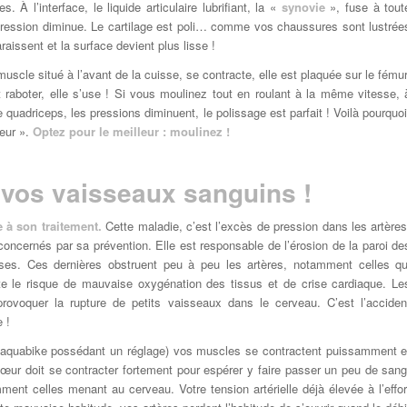
. À l’interface, le liquide articulaire lubrifiant, la «
synovie
», fuse à tout
ression diminue. Le cartilage est poli… comme vos chaussures sont lustrée
raissent et la surface devient plus lisse !
uscle situé à l’avant de la cuisse, se contracte, elle est plaquée sur le fémur
t raboter, elle s’use ! Si vous moulinez tout en roulant à la même vitesse, 
uadriceps, les pressions diminuent, le polissage est parfait ! Voilà pourquoi
leur ».
Optez pour le meilleur : moulinez !
 vos vaisseaux sanguins !
e à son traitement.
Cette maladie, c’est l’excès de pression dans les artères
ncernés par sa prévention. Elle est responsable de l’érosion de la paroi de
sses. Ces dernières obstruent peu à peu les artères, notamment celles qu
nte le risque de mauvaise oxygénation des tissus et de crise cardiaque. Le
rovoquer la rupture de petits vaisseaux dans le cerveau. C’est l’acciden
 !
s aquabike possédant un réglage) vos muscles se contractent puissamment e
œur doit se contracter fortement pour espérer y faire passer un peu de sang
nt celles menant au cerveau. Votre tension artérielle déjà élevée à l’effor