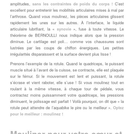
amplitudes,
sans les contraintes de poids du corps !
C’est
excellent pour entretenir les mobilités articulaires mises à mal par
l’arthrose. Quand vous moulinez, les pièces articulaires glissent
rapidement les unes sur les autres. À l’interface, le liquide
articulaire lubrifiant, la «
synovie
», fuse à toute vitesse. Le
théorème de BERNOULLI nous indique alors que la pression
diminue. Le cartilage est poli… comme vos chaussures sont
lustrées par les coups de chiffon énergiques. Les petites
irrégularités disparaissent et la surface devient plus lisse !
Prenons l’exemple de la rotule. Quand le quadriceps, le puissant
muscle situé à l’avant de la cuisse, se contracte, elle est plaquée
sur le fémur. Si le mouvement est lent et puissant, la rotule
s’écrase et vient raboter, elle s’use ! Si vous moulinez tout en
roulant à la même vitesse, à chaque tour de pédale, vous
contractez moins puissamment votre quadriceps, les pressions
diminuent, le polissage est parfait ! Voilà pourquoi, on dit que « la
rotule peut attendre de l’aquabike le pire ou le meilleur ».
Optez
pour le meilleur : moulinez !
Mouliner pour votre cœur et