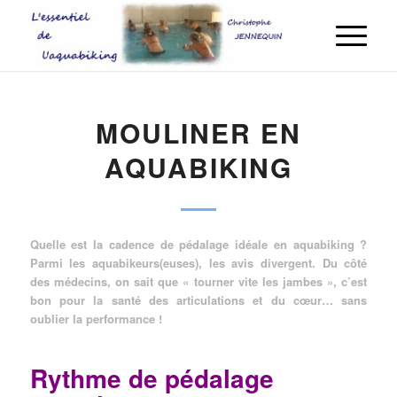
MOULINER EN
AQUABIKING
Quelle est la cadence de pédalage idéale en aquabiking ?
Parmi les aquabikeurs(euses), les avis divergent. Du côté
des médecins, on sait que « tourner vite les jambes », c’est
bon pour la santé des articulations et du cœur… sans
oublier la performance !
Rythme de pédalage