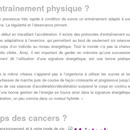
ntraînement physique ?
n processus très rapide à condition de suivre un entraînement adapté à so
rme. La régularité et l’observance priment.
but en travaillant l’accélération. Il existe des protocoles d’entraînement su
es adaptations à l’exercice, qui permettent au bout de seulement six séance
orps d’un individu au niveau énergétique. Tout le monde n’a pas la chanc
ils ciblés. Ainsi, il est important de garder en mémoire qu’une successio
ment dit l’utilisation d’une signature énergétique, est une bonne pratiqu
 à la même vitesse n’apprend pas à l’organisme à utiliser les sucres et le
es vitesses de marche puis de course de façon croissante et progressive jusqu’
 de ces séances d’accélération/décélération surprend le corps en continu e
d’une bonne gestion de l’énergie se trouve ainsi dans la signature énergétiqu
élération, un peu comme dans un moteur hybride. »
ps des cancers ?
 environnement et à notre mode de vie.