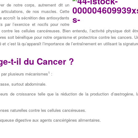
ver de notre corps, autrement dit un
articulations, de nos muscles. Cette
le accroît la sécrétion des antioxydants
ts par l’exercice et nocifs pour notre
contre les cellules cancéreuses. Bien entendu, l’activité physique doit êtr
bres soit bénéfique pour notre organisme et protectrice contre les cancers. U
 et c’est là qu’apparaît l’importance de l’entraînement en utilisant la signatur
e-t-il du Cancer ?
1
que par plusieurs mécanismes
:
grasse, surtout abdominale.
eurs de croissance telle que la réduction de la production d’œstrogène, l
enses naturelles contre les cellules cancéreuses.
a muqueuse digestive aux agents cancérigènes alimentaires.