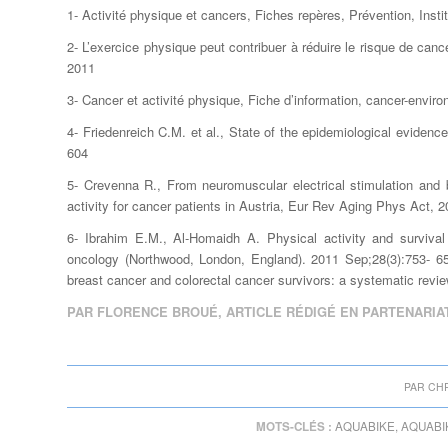
1- Activité physique et cancers, Fiches repères, Prévention, Instit
2- L’exercice physique peut contribuer à réduire le risque de can
2011
3- Cancer et activité physique, Fiche d’information, cancer-enviro
4- Friedenreich C.M. et al., State of the epidemiological evidenc
604
5- Crevenna R., From neuromuscular electrical stimulation and b
activity for cancer patients in Austria, Eur Rev Aging Phys Act, 2
6- Ibrahim E.M., Al-Homaidh A. Physical activity and survival
oncology (Northwood, London, England). 2011 Sep;28(3):753- 65
breast cancer and colorectal cancer survivors: a systematic revi
PAR FLORENCE BROUÉ, ARTICLE RÉDIGÉ EN PARTENARIA
PAR
CH
MOTS-CLÉS :
AQUABIKE
,
AQUABI