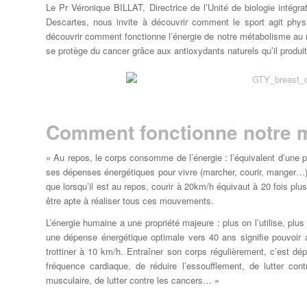
Le Pr Véronique BILLAT, Directrice de l’Unité de biologie intégr
Descartes, nous invite à découvrir comment le sport agit phys
découvrir comment fonctionne l’énergie de notre métabolisme au 
se protège du cancer grâce aux antioxydants naturels qu’il produi
Comment fonctionne notre m
« Au repos, le corps consomme de l’énergie : l’équivalent d’une
ses dépenses énergétiques pour vivre (marcher, courir, manger…)
que lorsqu’il est au repos, courir à 20­km/h équivaut à 20 fois pl
être apte à réaliser tous ces mouvements.
L’énergie humaine a une propriété majeure : plus on l’utilise, plu
une dépense énergétique optimale vers 40 ans signifie pouvoir 
trottiner à 10 km/h. Entraîner son corps régulièrement, c’est dép
fréquence cardiaque, de réduire l’essoufflement, de lutter con
musculaire, de lutter contre les cancers… »