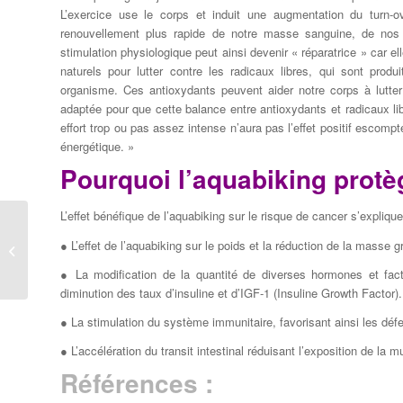
L’exercice use le corps et induit une augmentation du turn-o
renouvellement plus rapide de notre masse sanguine, de nos 
stimulation physiologique peut ainsi devenir « réparatrice » car el
naturels pour lutter contre les radicaux libres, qui sont produi
organisme. Ces antioxydants peuvent aider notre corps à lutter 
adaptée pour que cette balance entre antioxydants et radicaux li
effort trop ou pas assez intense n’aura pas l’effet positif escompté
énergétique. »
Pourquoi l’aquabiking protèg
L’effet bénéfique de l’aquabiking sur le risque de cancer s’expli
L’essentiel de l’aquabiking lutte contre
● L’effet de l’aquabiking sur le poids et la réduction de la masse 
l’obésité
● La modification de la quantité de diverses hormones et fact
diminution des taux d’insuline et d’IGF-1 (Insuline Growth Factor).
● La stimulation du système immunitaire, favorisant ainsi les déf
● L’accélération du transit intestinal réduisant l’exposition de l
Références :