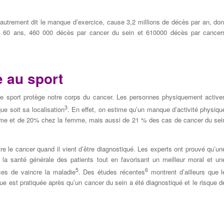
 autrement dit le manque d’exercice, cause 3,2 millions de décès par an, don
 60 ans, 460 000 décès par cancer du sein et 610­000 décès par cancer
 au sport
le sport protège notre corps du cancer. Les personnes physiquement active
3
ue soit sa localisation
. En effet, on estime qu’un manque d’activité physiqu
me et de 20­% chez la femme, mais aussi de 21 % des cas de cancer du sei
tre le cancer quand il vient d’être diagnostiqué. Les experts ont prouvé qu’un
la santé générale des patients tout en favorisant un meilleur moral et un
5
6
ces de vaincre la maladie
. Des études récentes
montrent d’ailleurs que l
ue est pratiquée après qu’un cancer du sein a été diagnostiqué et le risque d