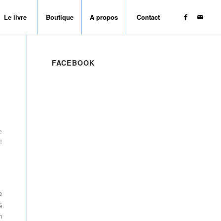
Le livre
Boutique
A propos
Contact
FACEBOOK
e
!
e
é
n