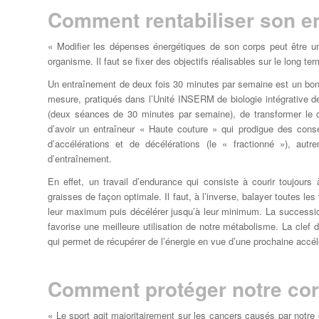
Comment rentabiliser son e
« Modifier les dépenses énergétiques de son corps peut être u
organisme. Il faut se fixer des objectifs réalisables sur le long te
Un entraînement de deux fois 30 minutes par semaine est un bon dé
mesure, pratiqués dans l’Unité INSERM de biologie intégrative d
(deux séances de 30 minutes par semaine), de transformer le c
d’avoir un entraîneur « Haute couture » qui prodigue des conse
d’accélérations et de décélérations (le « fractionné »), autre
d’entraînement.
En effet, un travail d’endurance qui consiste à courir toujours
graisses de façon optimale. Il faut, à l’inverse, balayer toutes l
leur maximum puis décélérer jusqu’à leur minimum. La succession
favorise une meilleure utilisation de notre métabolisme. La clef 
qui permet de récupérer de l’énergie en vue d’une prochaine acc
Comment protéger notre cor
« Le sport agit majoritairement sur les cancers causés par notre