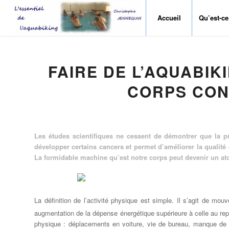
Accueil
Qu’est-ce
FAIRE DE L’AQUABI
CORPS CON
Les études scientifiques ne cessent de démontrer que la pra
développer certains cancers et permet d’améliorer la qualité e
La formidable machine qu’est notre corps peut devenir un atout
La définition de l’activité physique est simple. Il s’agit de mo
augmentation de la dépense énergétique supérieure à celle au re
physique : déplacements en voiture, vie de bureau, manque de t