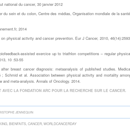
ut national du cancer, 30 janvier 2012
cer du sein et du colon, Centre des médias, Organisation mondiale de la santé
nnement.fr, 2014
e on physical activity and cancer prevention. Eur J Cancer, 2010, 46(14):2593
iofeedback-assisted exercice up to triathlon competitions – regular physica
013, 10 :53-55
 after breast cancer diagnosis: metaanalysis of published studies. Medica
 ; Schmid et al. Association between physical activity and mortality amon
ew and meta-analysis. Annals of Oncology. 2014.
T AVEC LA FONDATION ARC POUR LA RECHERCHE SUR LE CANCER.
RISTOPHE JENNEQUIN
KING
,
BIENFAITS
,
CANCER
,
WORLDCANCERDAY