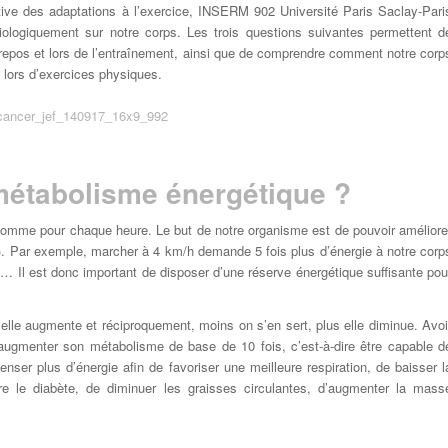
ative des adaptations à l’exercice, INSERM 902 Université Paris Saclay-Pari
iologiquement sur notre corps. Les trois questions suivantes permettent d
repos et lors de l’entraînement, ainsi que de comprendre comment notre corp
t lors d’exercices physiques.
étabolisme énergétique ?
 pomme pour chaque heure. Le but de notre organisme est de pouvoir améliore
. Par exemple, marcher à 4 km/h demande 5 fois plus d’énergie à notre corp
us… Il est donc important de disposer d’une réserve énergétique suffisante pou
s elle augmente et réciproquement, moins on s’en sert, plus elle diminue. Avoi
augmenter son métabolisme de base de 10 fois, c’est-à-dire être capable d
enser plus d’énergie afin de favoriser une meilleure respiration, de baisser l
tre le diabète, de diminuer les graisses circulantes, d’augmenter la mass