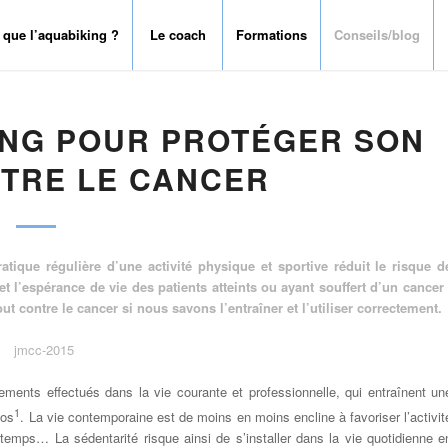
 que l’aquabiking ?
Le coach
Formations
Conseils/blog
KING POUR PROTÉGER SON
TRE LE CANCER
tique régulière d’une activité physique et sportive réduit le risque d
t l’espérance de vie des patients atteints ou ayant souffert d’un cancer ­
 contre le cancer si nous savons l’entraîner et l’utiliser correctement.
uvements effectués dans la vie courante et professionnelle, qui entraînent un
1
pos
. La vie contemporaine est de moins en moins encline à favoriser l’activit
emps… La sédentarité risque ainsi de s’installer dans la vie quotidienne e