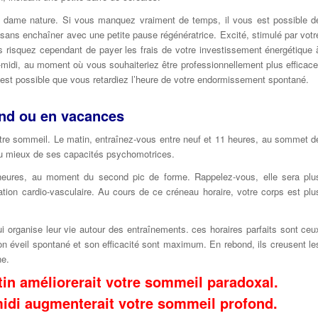
re dame nature. Si vous manquez vraiment de temps, il vous est possible d
ans enchaîner avec une petite pause régénératrice. Excité, stimulé par votr
us risquez cependant de payer les frais de votre investissement énergétique 
midi, au moment où vous souhaiteriez être professionnellement plus efficace
l est possible que vous retardiez l’heure de votre endormissement spontané.
end ou en vacances
otre sommeil. Le matin, entraînez-vous entre neuf et 11 heures, au sommet d
 au mieux de ses capacités psychomotrices.
 heures, au moment du second pic de forme. Rappelez-vous, elle sera plu
ation cardio-vasculaire. Au cours de ce créneau horaire, votre corps est plu
ui organise leur vie autour des entraînements. ces horaires parfaits sont ceu
son éveil spontané et son efficacité sont maximum. En rebond, ils creusent le
ne.
in améliorerait votre sommeil paradoxal.
midi augmenterait votre sommeil profond.