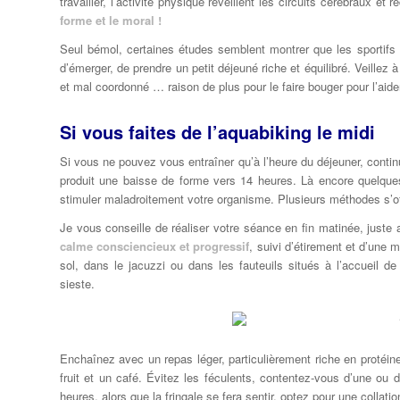
travailler, l’activité physique réveillent les circuits cérébraux et 
forme et le moral !
Seul bémol, certaines études semblent montrer que les sportifs 
d’émerger, de prendre un petit déjeuné riche et équilibré. Veillez
et mal coordonné … raison de plus pour le faire bouger pour l’aider
Si vous faites de l’aquabiking le midi
Si vous ne pouvez vous entraîner qu’à l’heure du déjeuner, conti
produit une baisse de forme vers 14 heures. Là encore quelques
stimuler maladroitement votre organisme. Plusieurs méthodes s’of
Je vous conseille de réaliser votre séance en fin matinée, juste
calme consciencieux et progressif
, suivi d’étirement et d’une 
sol, dans le jacuzzi ou dans les fauteuils situés à l’accueil de
sieste.
Enchaînez avec un repas léger, particulièrement riche en proté
fruit et un café. Évitez les féculents, contentez-vous d’une ou 
heures, alors que la fringale se fera sentir, optez pour une collatio