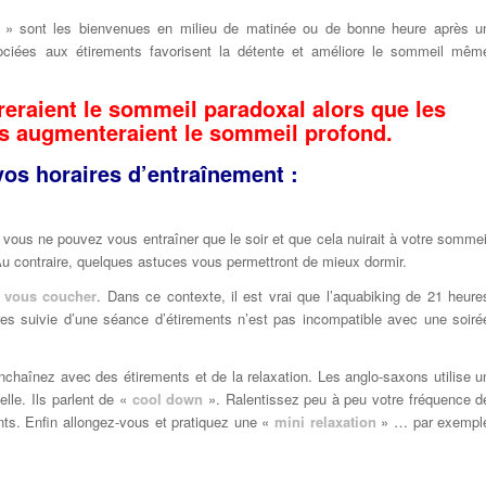
» sont les bienvenues en milieu de matinée ou de bonne heure après u
ociées aux étirements favorisent la détente et améliore le sommeil mêm
reraient le sommeil paradoxal alors que les
s augmenteraient le sommeil profond.
vos horaires d’entraînement :
vous ne pouvez vous entraîner que le soir et que cela nuirait à votre sommei
 Au contraire, quelques astuces vous permettront de mieux dormir.
r vous coucher
. Dans ce contexte, il est vrai que l’aquabiking de 21 heure
es suivie d’une séance d’étirements n’est pas incompatible avec une soiré
enchaînez avec des étirements et de la relaxation. Les anglo-saxons utilise u
elle. Ils parlent de «
cool down
». Ralentissez peu à peu votre fréquence d
ts. Enfin allongez-vous et pratiquez une «
mini relaxation
» … par exempl