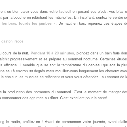
ment ou bien calez-vous dans votre fauteuil en posant vos pieds, vos bras e
 par la bouche en relâchant les mâchoires. En inspirant, sentez le ventre s
s les bras, lourds les jambes
». De haut en bas, reprenez ces étapes d
u cours de la nuit.
Pendant 10 à 20 minutes
, plongez dans un bain frais don
aîchit progressivement et se prépare au sommeil nocturne. Certaines étude
s efficace. Il semble que se soit la température du cerveau qui soit la plu
s une eau à environ 38 degrés mais mouillez-vous longuement les cheveux ave
 la chaleur, les muscles se relâchent et vous vous détendez ; au contact de l
.
ise la production des hormones du sommeil. C’est le moment de manger de
 à consommer des agrumes au dîner. C’est excellent pour la santé.
ing le matin, profitez-en ! Avant de commencer votre journée, avant d’alle