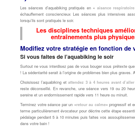
Les séances d’aquabiking pratiqués en «
aisance respiratoire
échauffement consciencieux Les séances plus intensives ass
lorsqu’ils sont pratiqués le soir.
Les disciplines techniques amélio
entraînements plus physique
Modifiez votre stratégie en fonction de 
Si vous faites de l’aquabiking le soir
Surtout ne vous interdisez pas de vous bouger sous prétexte que 
! La sédentarité serait à l’origine de problèmes bien plus graves.
Choisissez l’aquabiking et
attendez 3 à 4 heures avant d’alle
reste déconseillé. En revanche, une séance vers 19 ou 20 heur
sereine et un endormissement rapide vers 11 heure ou minuit.
Terminez votre séance par un «
retour au calme
» progressif et 
terme particulièrement évocateur pour décrire cette étape essenti
pédalage pendant 5 à 10 minutes puis faites vos assouplissemen
dans votre bain !