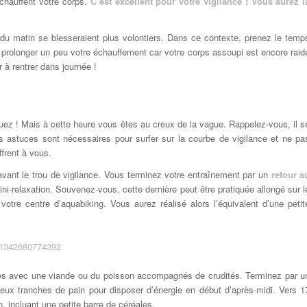
réchauffent votre corps.
C’est excellent pour votre vigilance ! Vous aurez l
du matin se blesseraient plus volontiers. Dans ce contexte, prenez le temp
 à prolonger un peu votre échauffement car votre corps assoupi est encore raid
 à rentrer dans journée !
nuez ! Mais à cette heure vous êtes au creux de la vague. Rappelez-vous, il s
 astuces sont nécessaires pour surfer sur la courbe de vigilance et ne pa
frent à vous.
 avant le trou de vigilance. Vous terminez votre entraînement par un
retour a
mini-relaxation. Souvenez-vous, cette dernière peut être pratiquée allongé sur l
 votre centre d’aquabiking. Vous aurez réalisé alors l’équivalent d’une petit
ines avec une viande ou du poisson accompagnés de crudités. Terminez par u
deux tranches de pain pour disposer d’énergie en début d’après-midi. Vers 1
n, incluant une petite barre de céréales.