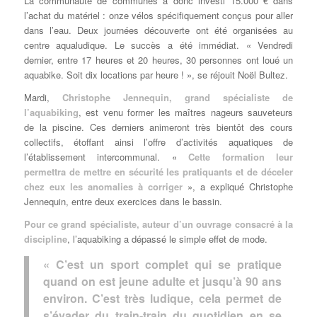
La communauté de communes a donc investi 15.000 € dans
l’achat du matériel : onze vélos spécifiquement conçus pour aller
dans l’eau. Deux journées découverte ont été organisées au
centre aqualudique. Le succès a été immédiat. « Vendredi
dernier, entre 17 heures et 20 heures, 30 personnes ont loué un
aquabike. Soit dix locations par heure ! », se réjouit Noël Bultez.
Mardi,
Christophe Jennequin
, grand spécialiste de
l’aquabiking
, est venu former les maîtres nageurs sauveteurs
de la piscine. Ces derniers animeront très bientôt des cours
collectifs, étoffant ainsi l’offre d’activités aquatiques de
l’établissement intercommunal. «
Cette
formation
leur
permettra de mettre en sécurité les pratiquants et de déceler
chez eux les anomalies à corriger
», a expliqué Christophe
Jennequin, entre deux exercices dans le bassin.
Pour ce grand spécialiste, auteur d’un
ouvrage consacré à la
discipline
, l’aquabiking a dépassé le simple effet de mode.
« C’est un sport complet qui se pratique
quand on est jeune adulte et jusqu’à 90 ans
environ. C’est très ludique, cela permet de
s’évader du train-train du quotidien en se