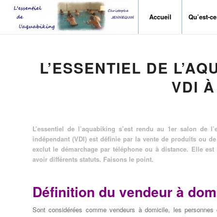
Accueil
Qu’est-ce
L’ESSENTIEL DE L’AQ
VDI 
L’essentiel de l’aquabiking s’est rendu au 1er salon de l
indépendant (VDI) est définie par la vente de produits ou d
exclut le démarchage par téléphone ou à distance. Elle est
avoir différents statuts. Faisons le point.
Définition du vendeur à dom
Sont considérées comme vendeurs à domicile, les personnes 