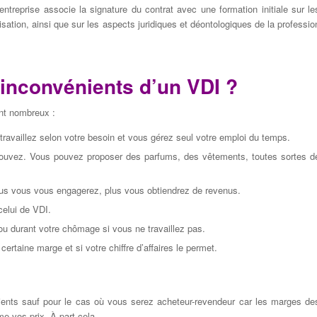
entreprise associe la signature du contrat avec une formation initiale sur le
sation, ainsi que sur les aspects juridiques et déontologiques de la professio
 inconvénients d’un VDI ?
ont nombreux :
ravaillez selon votre besoin et vous gérez seul votre emploi du temps.
pouvez. Vous pouvez proposer des parfums, des vêtements, toutes sortes d
 plus vous vous engagerez, plus vous obtiendrez de revenus.
elui de VDI.
 durant votre chômage si vous ne travaillez pas.
ertaine marge et si votre chiffre d’affaires le permet.
ients sauf pour le cas où vous serez acheteur-revendeur car les marges de
e vos prix. À part cela,