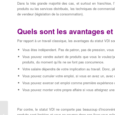
Dans la très grande majorité des cas, et surtout en franchise, l’
produits ou les services distribués, les techniques de commerciali
de vendeur (législation de la consommation).
Quels sont les avantages et
Par rapport à un travail classique, les avantages du statut VDI s
Vous êtes indépendant. Pas de patron, pas de pression, vous t
Vous pouvez vendre autant de produits que vous le voulez/
produits, du moment qu’ils ne se font pas concurrence.
Votre salaire dépendra de votre implication au travail. Donc,
Vous pouvez cumuler votre emploi, si vous en avez un, avec c
Vous pouvez exercer cet emploi comme première expérience ou
Vous pouvez monter votre propre affaire si vous atteignez une c
Par contre, le statut VDI ne comporte pas beaucoup d’inconvén
L’aquabiking au cœur des entreprises
produits sont limitées et vous ne pourrez donc pas fixer vous-mêm