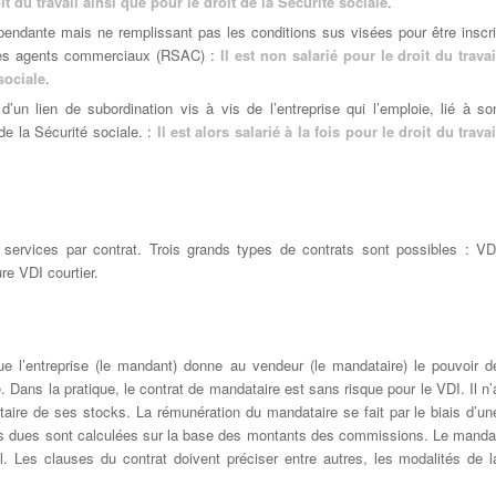
it du travail ainsi que pour le droit de la Sécurité sociale
.
pendante mais ne remplissant pas les conditions sus visées pour être inscri
 des agents commerciaux (RSAC) :
Il est non salarié pour le droit du travai
sociale
.
’un lien de subordination vis à vis de l’entreprise qui l’emploie, lié à so
de la Sécurité sociale. :
Il est alors salarié à la fois pour le droit du travai
t services par contrat. Trois grands types de contrats sont possibles : VD
e VDI courtier.
e l’entreprise (le mandant) donne au vendeur (le mandataire) le pouvoir d
Dans la pratique, le contrat de mandataire est sans risque pour le VDI. Il n’
taire de ses stocks. La rémunération du mandataire se fait par le biais d’un
iales dues sont calculées sur la base des montants des commissions. Le manda
il. Les clauses du contrat doivent préciser entre autres, les modalités de l