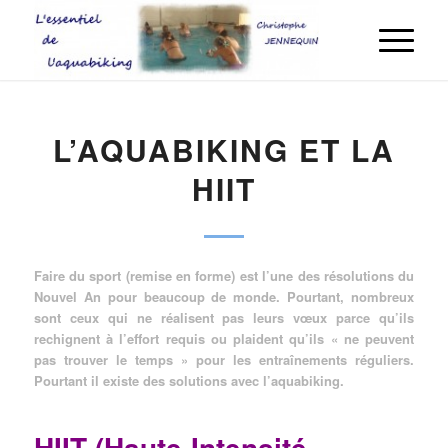
dit :
L’AQUABIKING ET LA
HIIT
Faire du sport (remise en forme) est l’une des résolutions du
Nouvel An pour beaucoup de monde. Pourtant, nombreux
sont ceux qui ne réalisent pas leurs vœux parce qu’ils
rechignent à l’effort requis ou plaident qu’ils « ne peuvent
pas trouver le temps » pour les entraînements réguliers.
Pourtant il existe des solutions avec l’aquabiking.
HIIT (Haute-Intensité