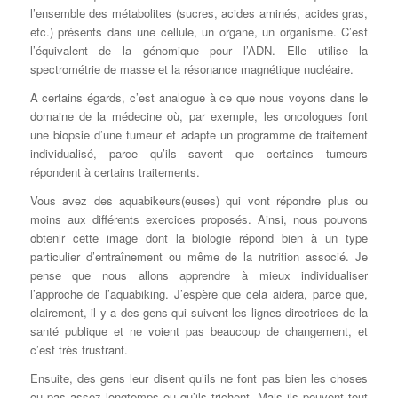
l’ensemble des métabolites (sucres, acides aminés, acides gras,
etc.) présents dans une cellule, un organe, un organisme. C’est
l’équivalent de la génomique pour l’ADN. Elle utilise la
spectrométrie de masse et la résonance magnétique nucléaire.
À certains égards, c’est analogue à ce que nous voyons dans le
domaine de la médecine où, par exemple, les oncologues font
une biopsie d’une tumeur et adapte un programme de traitement
individualisé, parce qu’ils savent que certaines tumeurs
répondent à certains traitements.
Vous avez des aquabikeurs(euses) qui vont répondre plus ou
moins aux différents exercices proposés. Ainsi, nous pouvons
obtenir cette image dont la biologie répond bien à un type
particulier d’entraînement ou même de la nutrition associé. Je
pense que nous allons apprendre à mieux individualiser
l’approche de l’aquabiking. J’espère que cela aidera, parce que,
clairement, il y a des gens qui suivent les lignes directrices de la
santé publique et ne voient pas beaucoup de changement, et
c’est très frustrant.
Ensuite, des gens leur disent qu’ils ne font pas bien les choses
ou pas assez longtemps ou qu’ils trichent. Mais ils peuvent tout