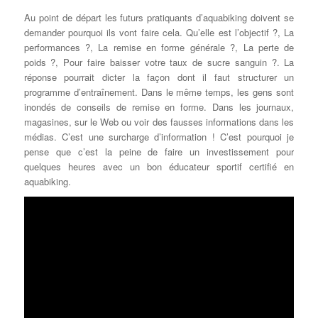
Au point de départ les futurs pratiquants d’aquabiking doivent se
demander pourquoi ils vont faire cela. Qu’elle est l’objectif ?, La
performances ?, La remise en forme générale ?, La perte de
poids ?, Pour faire baisser votre taux de sucre sanguin ?. La
réponse pourrait dicter la façon dont il faut structurer un
programme d’entraînement. Dans le même temps, les gens sont
inondés de conseils de remise en forme. Dans les journaux,
magasines, sur le Web ou voir des fausses informations dans les
médias. C’est une surcharge d’information ! C’est pourquoi je
pense que c’est la peine de faire un investissement pour
quelques heures avec un bon éducateur sportif certifié en
aquabiking.