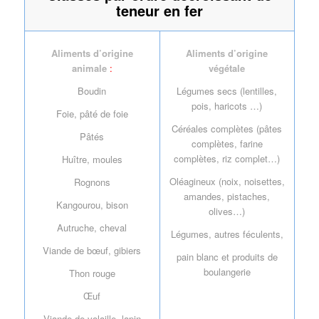
teneur en fer
Aliments d’origine
Aliments d’origine
animale
:
végétale
Boudin
Légumes secs (lentilles,
pois, haricots …)
Foie, pâté de foie
Céréales complètes (pâtes
Pâtés
complètes, farine
complètes, riz complet…)
Huître, moules
Oléagineux (noix, noisettes,
Rognons
amandes, pistaches,
Kangourou, bison
olives…)
Autruche, cheval
Légumes, autres féculents,
Viande de bœuf, gibiers
pain blanc et produits de
boulangerie
Thon rouge
Œuf
Viande de volaille, lapin