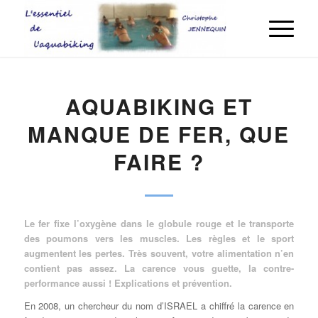
AQUABIKING ET
MANQUE DE FER, QUE
FAIRE ?
Le fer fixe l’oxygène dans le globule rouge et le transporte
des poumons vers les muscles. Les règles et le sport
augmentent les pertes. Très souvent, votre alimentation n’en
contient pas assez. La carence vous guette, la contre-
performance aussi ! Explications et prévention.
En 2008, un chercheur du nom d’ISRAEL a chiffré la carence en