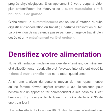
progrès physiologiques. Elles apprennent à votre corps à vider
plus profondément les réserves de «
sucre musculaire
» et
à
brûler plus de graisse
.
Globalement, le
surentraînement
est source d’irritation du tube
digestif et d’accélération du transit ; il perturbe l’absorption du fer.
La prévention de sa carence passe par une charge de travail bien
dosée et un «
entraînement varié et croisé
».
Densifiez votre alimentation
Notre alimentation moderne manque de vitamines, de minéraux
et d’oligoéléments. L’agriculture et l’élevage intensifs ont érodé la
«
densité nutritionnelle
» de notre ration quotidienne.
Ainsi, une analyse du contenu moyen de nos repas montre
qu’une femme devrait ingérer environ 3 300 kilocalories pour
bénéficier d’un apport en fer correspondant à ses besoins. C’est
beaucoup trop pour garder la ligne… à moins de faire 2h30 de
sport par jour !
Une autre étude indique que 90 % des femmes n’ingèrent pas